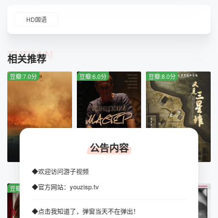
HD国语
TUIJIAN
相关推荐
豆瓣:7.0分
豆瓣:6.0分
豆瓣:8.0分
公告内容
HD中字
HD
全6集
◆欢迎访问游子视频
烈火天堂
法兰西大师
又见三星堆
◆官方网站：youzisp.tv
豆瓣:2.0分
豆瓣:3.0分
豆瓣:1.0分
◆点击我知道了，弹窗当天不在弹出！