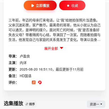
立即播放
收藏
三年前，年迈的母亲打来电话，让“我”给她拍张照片当遗像。
父亲沉迷彩票，家产散尽。最离奇的哥哥，他从小就认为自己
可以通灵，是神明的媒介。面对死亡的时候，“我”是否准备好
失去父母？带着隔阂与心结，导演回了一次家。而随着拍摄与
生活，他发现自己与家庭的关系竟发生了变化。导演以自身家
庭为素材，缓缓讲述这个让他二十多年间不愿踏入的家族故
展开全部
事。本片入围瑞士真实影展，获台北电影节最佳纪录片、最佳
剪辑、观众票选最佳影片，评审团全票通过获得百万首奖。
导演：
卢盈良
“拍出家人、土地和神明间的渴望与拉扯，不煽情却无比动
主演：
内详
人。”
更新：
2025-08-20 16:51:10，最后更新于11月前
备注：
HD国语
评价：
选集播放
资源一
排序