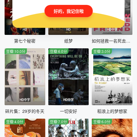
好的，我记住啦
HD
HD
HD中字
第七个秘密
纸梦
如何拯救一名死去的朋友
豆瓣:10.0分
豆瓣:6.0分
豆瓣:3.0分
HD中字
HD中字
HD国语
碎片集：29岁的冬天
一切安好
稻浪上的梦想家
豆瓣:4.0分
豆瓣:7.0分
豆瓣:6.0分