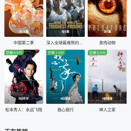
全10集
全3集
全5集
中国第二季
深入全球最难熬的监狱第六季
食肉动物
豆瓣:5.0分
豆瓣:1.0分
豆瓣:2.0分
HD中字
HD国语
HD国语
松本秀人：永远飞翔
我心我行
神人之家