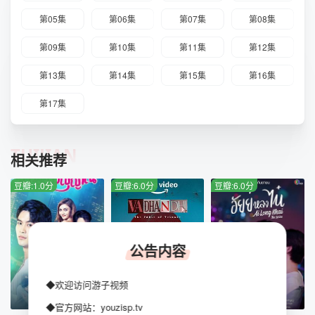
第05集
第06集
第07集
第08集
第09集
第10集
第11集
第12集
第13集
第14集
第15集
第16集
第17集
TUIJIAN
相关推荐
豆瓣:1.0分
豆瓣:6.0分
豆瓣:6.0分
公告内容
◆欢迎访问游子视频
第7集
已完结
已完结
◆官方网站：youzisp.tv