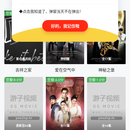
魂穿少女之恋
谣言
为你着迷
◆点击我知道了，弹窗当天不在弹出！
豆瓣:7.0分
豆瓣:4.0分
豆瓣:10.0分
好的，我记住啦
第17集完结
特别篇
全17集
吉祥之家
爱在空气中
神秘之堡
豆瓣:8.0分
豆瓣:4.0分
豆瓣:1.0分
更新至05集
全17集
全10集