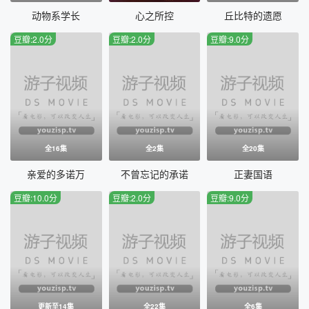
动物系学长
心之所控
丘比特的遗愿
豆瓣:2.0分
豆瓣:2.0分
豆瓣:9.0分
全16集
全2集
全20集
亲爱的多诺万
不曾忘记的承诺
正妻国语
豆瓣:10.0分
豆瓣:2.0分
豆瓣:9.0分
更新至14集
全22集
全6集