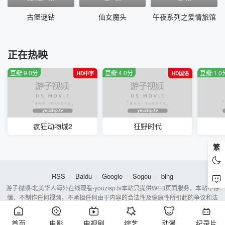
古堡谜钻
仙女魔头
午夜系列之爱情旅馆
正在热映
豆瓣:9.0分
豆瓣:4.0分
豆瓣:1.0
HD中字
HD国语
疯狂动物城2
狂野时代
繁
RSS
Baidu
Google
Sogou
bing
游子视频-北美华人海外在线观看-youzisp.tv本站只提供WEB页面服务，本站不存
储、不制作任何视频，不承担任何由于内容的合法性及健康性所引起的争议和法
律责任。若本站收录内容侵犯了您的权益，请附说明联系邮箱，本站将第一时间
处理。
首页
电影
电视剧
综艺
动漫
纪录片