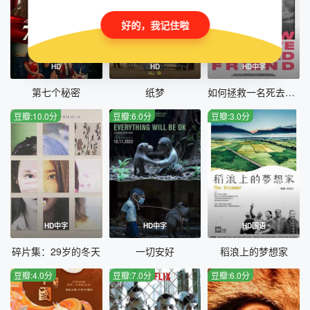
好的，我记住啦
HD
HD
HD中字
第七个秘密
纸梦
如何拯救一名死去的朋友
豆瓣:10.0分
豆瓣:6.0分
豆瓣:3.0分
HD中字
HD中字
HD国语
碎片集：29岁的冬天
一切安好
稻浪上的梦想家
豆瓣:4.0分
豆瓣:7.0分
豆瓣:6.0分