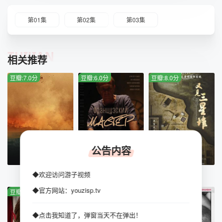
第01集
第02集
第03集
TUIJIAN
相关推荐
豆瓣:7.0分
豆瓣:6.0分
豆瓣:8.0分
公告内容
HD中字
HD
全6集
◆欢迎访问游子视频
烈火天堂
法兰西大师
又见三星堆
◆官方网站：youzisp.tv
豆瓣:2.0分
豆瓣:3.0分
豆瓣:1.0分
◆点击我知道了，弹窗当天不在弹出！