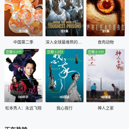
全10集
全3集
全5集
中国第二季
深入全球最难熬的监狱第六季
食肉动物
豆瓣:5.0分
豆瓣:1.0分
豆瓣:2.0分
HD中字
HD国语
HD国语
松本秀人：永远飞翔
我心我行
神人之家