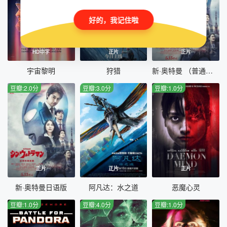
好的，我记住啦
HD中字
正片
正片
宇宙黎明
狩猎
新·奥特曼 （普通话版）
豆瓣:2.0分
豆瓣:3.0分
豆瓣:1.0分
正片
正片
正片
新·奥特曼日语版
阿凡达：水之道
恶魔心灵
豆瓣:1.0分
豆瓣:4.0分
豆瓣:1.0分