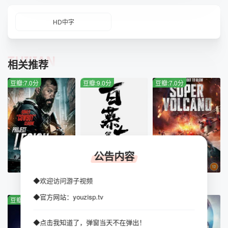
HD中字
TUIJIAN
相关推荐
豆瓣:7.0分
豆瓣:9.0分
豆瓣:7.0分
公告内容
HD
HD国语
HD
◆欢迎访问游子视频
抵挡计划
百慕大星际流浪者
超级火山
◆官方网站：youzisp.tv
豆瓣:6.0分
豆瓣:8.0分
豆瓣:2.0分
◆点击我知道了，弹窗当天不在弹出！