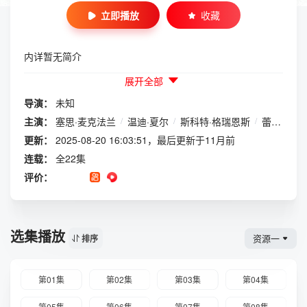
立即播放
收藏
内详暂无简介
展开全部
导演：
未知
主演：
塞思·麦克法兰
/
温迪·夏尔
/
斯科特·格瑞恩斯
/
蕾切尔·麦克法兰
更新：
2025-08-20 16:03:51，最后更新于11月前
连载：
全22集
评价：
选集播放
资源一
排序
第01集
第02集
第03集
第04集
第05集
第06集
第07集
第08集