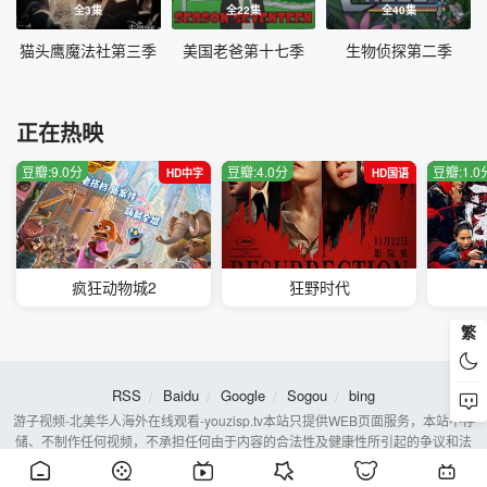
全3集
全22集
全40集
猫头鹰魔法社第三季
美国老爸第十七季
生物侦探第二季
正在热映
豆瓣:9.0分
豆瓣:4.0分
豆瓣:1.0
HD中字
HD国语
疯狂动物城2
狂野时代
繁
RSS
Baidu
Google
Sogou
bing
游子视频-北美华人海外在线观看-youzisp.tv本站只提供WEB页面服务，本站不存
储、不制作任何视频，不承担任何由于内容的合法性及健康性所引起的争议和法
律责任。若本站收录内容侵犯了您的权益，请附说明联系邮箱，本站将第一时间
处理。