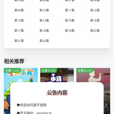
第09集
第10集
第11集
第12集
第13集
第14集
第15集
第16集
第17集
第18集
第19集
第20集
第21集
第22集
TUIJIAN
相关推荐
豆瓣:1.0分
豆瓣:2.0分
豆瓣:8.0分
公告内容
◆欢迎访问游子视频
全38集
全6集
更新至23集
◆官方网站：youzisp.tv