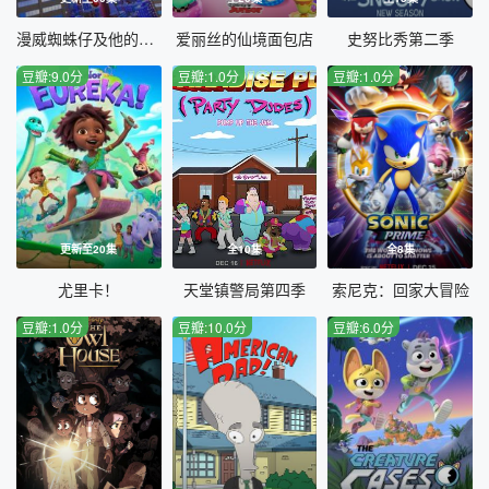
漫威蜘蛛仔及他的神奇朋友第二季
爱丽丝的仙境面包店
史努比秀第二季
豆瓣:9.0分
豆瓣:1.0分
豆瓣:1.0分
更新至20集
全10集
全8集
尤里卡！
天堂镇警局第四季
索尼克：回家大冒险
豆瓣:1.0分
豆瓣:10.0分
豆瓣:6.0分