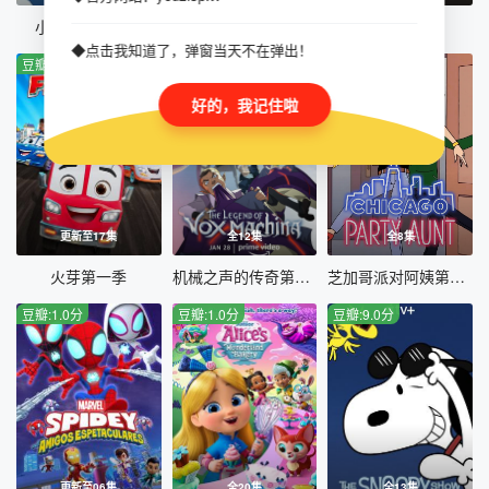
小狼乐宾第二季
小马宝莉：留下印记第五季
寻找她们
◆点击我知道了，弹窗当天不在弹出！
豆瓣:2.0分
豆瓣:4.0分
豆瓣:9.0分
好的，我记住啦
更新至17集
全12集
全8集
火芽第一季
机械之声的传奇第一季
芝加哥派对阿姨第二季
豆瓣:1.0分
豆瓣:1.0分
豆瓣:9.0分
更新至06集
全20集
全13集