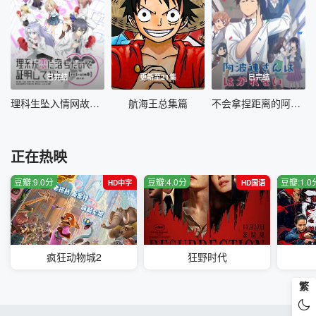
已完结
更新至21集
已完结
理科生坠入情网故尝试证明第二季国语
航海王总集篇
不会拿捏距离的阿波连同学国语
正在热映
豆瓣:9.0分
豆瓣:4.0分
豆瓣:1.0
HD中字
HD国语
疯狂动物城2
狂野时代
繁