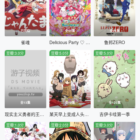
已完结
全45集
全06集
雀魂
Delicious Party ♡ 光之美少女
鲁邦ZERO
豆瓣:3.0分
豆瓣:5.0分
豆瓣:5.0分
全13集
全12集
全120集
现实主义勇者的王国再建记第二季
某天早上变成人头麦克风的我君的人生
吉伊卡哇第一季
豆瓣:1.0分
豆瓣:2.0分
豆瓣:3.0分