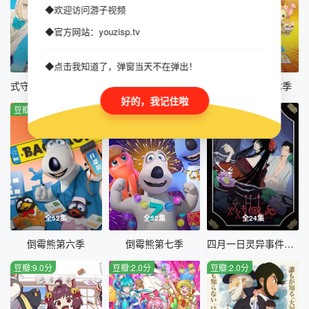
◆欢迎访问游子视频
◆官方网站：youzisp.tv
全12集
全12集
全26集
◆点击我知道了，弹窗当天不在弹出！
式守同学不只可爱而已
锈色铠甲 黎明
海底小纵队第七季
好的，我记住啦
豆瓣:8.0分
豆瓣:6.0分
豆瓣:6.0分
全52集
全52集
全24集
倒霉熊第六季
倒霉熊第七季
四月一日灵异事件簿第一季
豆瓣:9.0分
豆瓣:2.0分
豆瓣:2.0分