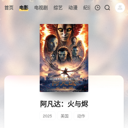
首页
电影
电视剧
综艺
动漫
纪录片
午夜剧场
我的观影记录
暂无观看影片的记录
阿凡达：火与烬
2025
美国
动作