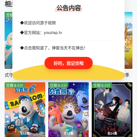
TUIJIAN
相关推荐
公告内容
第45集
第46集
第47集
第48集
豆瓣:5.0分
豆瓣:10.0分
豆瓣:10.0分
第49集
第50集
第51集
第52集
◆欢迎访问游子视频
◆官方网站：youzisp.tv
第53集
第54集
第55集
第56集
第57集
第58集
第59集
第60集
◆点击我知道了，弹窗当天不在弹出！
第61集
第62集
第63集
第64集
好的，我记住啦
全12集
全12集
全26集
第65集
第66集
第67集
第68集
式守同学不只可爱而已
锈色铠甲 黎明
海底小纵队第七季
第69集
第70集
第71集
第72集
豆瓣:8.0分
豆瓣:6.0分
豆瓣:6.0分
第73集
第74集
第75集
第76集
第77集
第78集
第79集
第80集
第81集
第82集
第83集
第84集
第85集
第86集
第87集
第88集
全52集
全52集
全24集