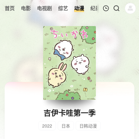
首页
电影
电视剧
综艺
动漫
纪录片
午夜剧场
我的观影记录
暂无观看影片的记录
吉伊卡哇第一季
2022
日本
日韩动漫