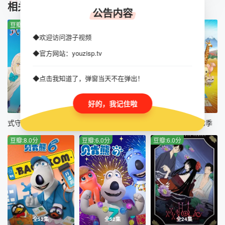
TUIJIAN
相关推荐
公告内容
第45集
第46集
第47集
第48集
豆瓣:5.0分
豆瓣:10.0分
豆瓣:10.0分
第49集
第50集
第51集
第52集
◆欢迎访问游子视频
◆官方网站：youzisp.tv
◆点击我知道了，弹窗当天不在弹出！
好的，我记住啦
全12集
全12集
全26集
式守同学不只可爱而已
锈色铠甲 黎明
海底小纵队第七季
豆瓣:8.0分
豆瓣:6.0分
豆瓣:6.0分
全52集
全52集
全24集