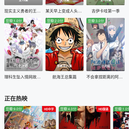
现实主义勇者的王国再建记第二季
某天早上变成人头麦克风的我君的人生
吉伊卡哇第一季
豆瓣:1.0分
豆瓣:2.0分
豆瓣:3.0分
已完结
更新至21集
已完结
理科生坠入情网故尝试证明第二季国语
航海王总集篇
不会拿捏距离的阿波连同学国语
正在热映
豆瓣:9.0分
豆瓣:4.0分
豆瓣:1.0
HD中字
HD国语