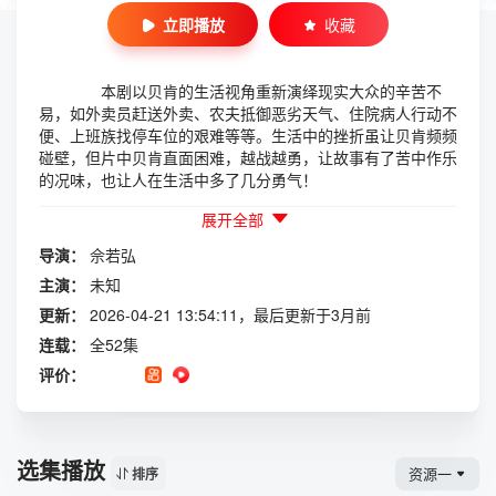
立即播放
收藏
本剧以贝肯的生活视角重新演绎现实大众的辛苦不
易，如外卖员赶送外卖、农夫抵御恶劣天气、住院病人行动不
便、上班族找停车位的艰难等等。生活中的挫折虽让贝肯频频
碰壁，但片中贝肯直面困难，越战越勇，让故事有了苦中作乐
的况味，也让人在生活中多了几分勇气！
展开全部
导演：
佘若弘
主演：
未知
更新：
2026-04-21 13:54:11，最后更新于3月前
连载：
全52集
评价：
选集播放
资源一
排序