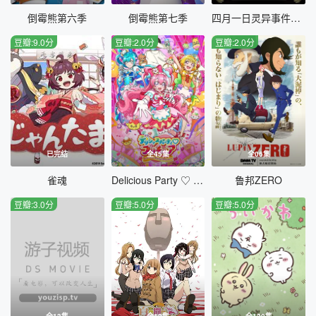
倒霉熊第六季
倒霉熊第七季
四月一日灵异事件簿第一季
豆瓣:9.0分
豆瓣:2.0分
豆瓣:2.0分
已完结
全45集
全06集
雀魂
Delicious Party ♡ 光之美少女
鲁邦ZERO
豆瓣:3.0分
豆瓣:5.0分
豆瓣:5.0分
全13集
全12集
全120集