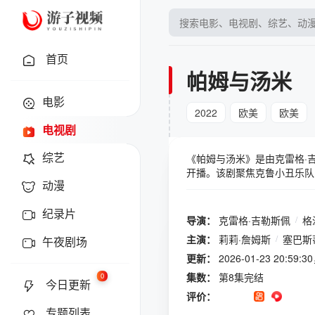
首页
帕姆与汤米
电影
2022
欧美
欧美
电视剧
综艺
《帕姆与汤米》是由克雷格·吉勒
开播。该剧聚焦克鲁小丑乐队（M
动漫
情，相识96个小时后就结婚，
斯和塞巴斯蒂安·斯坦主演Hu
纪录片
帕梅拉·安德森(《海岸救生
导演：
克雷格·吉勒斯佩
/
格
爱录像带被偷窃并泄露的丑闻
主演：
莉莉·詹姆斯
/
塞巴斯
午夜剧场
雷格·吉勒斯佩(《我，花样
情：1995年，相识96小
更新：
2026-01-23 20:5
公司InternetEntert
集数：
第8集完结
0
今日更新
开录像带，导致流量为正常的
评价：
专题列表