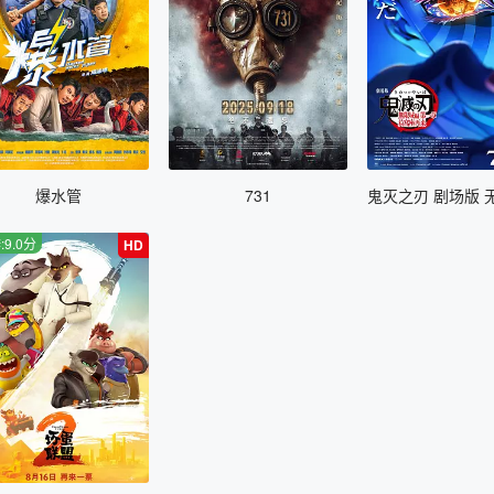
爆水管
731
:9.0分
HD