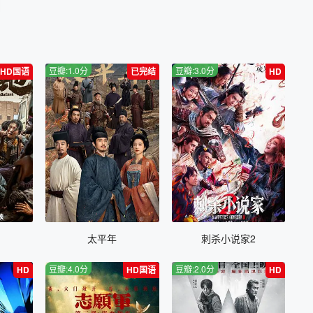
豆瓣:1.0分
豆瓣:3.0分
HD国语
已完结
HD
太平年
刺杀小说家2
豆瓣:4.0分
豆瓣:2.0分
HD
HD国语
HD