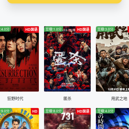
:4.0分
豆瓣:1.0分
豆瓣:3.0分
HD国语
HD国语
狂野时代
匿杀
用武之地
:9.0分
豆瓣:8.0分
豆瓣:4.0分
HD
HD国语