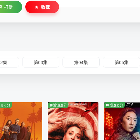
打赏
收藏
02集
第03集
第04集
第05集
:9.0分
豆瓣:6.0分
豆瓣:8.0分