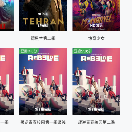
已完结
HD国语
季
德黑兰第二季
惊奇少女
豆瓣:4.0分
豆瓣:7.0分
第8集完结
第8集完结
第一季
叛逆青春校园第一季姬线
叛逆青春校园第二季