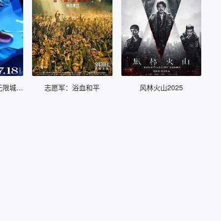
鬼灭之刃 剧场版 无限城篇 第一章 猗窝座再来
志愿军：浴血和平
风林火山2025