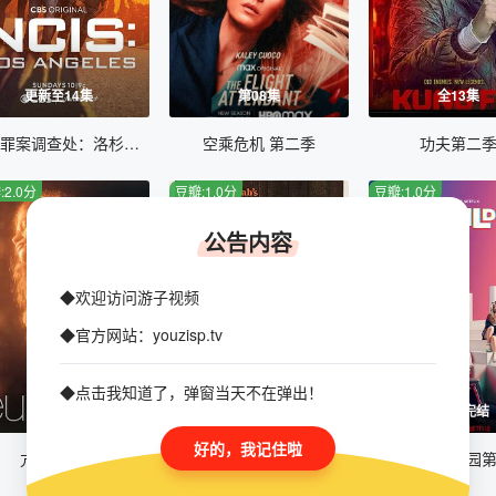
更新至14集
第08集
全13集
海军罪案调查处：洛杉矶第十四季
空乘危机 第二季
功夫第二
:2.0分
豆瓣:1.0分
豆瓣:1.0分
公告内容
◆欢迎访问游子视频
◆官方网站：youzisp.tv
◆点击我知道了，弹窗当天不在弹出！
已完结
HD中字
第8集完结
好的，我记住啦
亢奋第二季
比利小子
叛逆青春校园