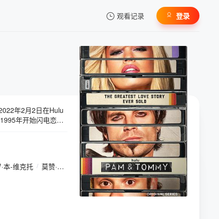
观看记录
登录
我的观影记录
2年2月2日在Hulu
暂无观看影片的记录
1995年开始闪电恋
波。 [1]莉莉·詹姆
的前任夫妇：演员&模特
小报，包括著名的蜜月性
窃者并担任制作人，克
·本-维克托
/
莫赞·玛诺
/
克里斯托弗·马修·库克
/
亚当·邓内尔斯
/
杰伊
细讲述两人的闪电恋
纷，安德森起诉了发行
新开始向其网站的订阅者公