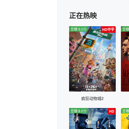
正在热映
豆瓣:9.0分
豆瓣
HD中字
疯狂动物城2
豆瓣:8.0分
豆瓣
HD