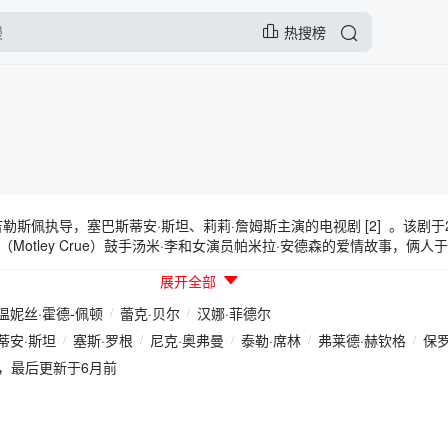
热搜榜
斯佩执导，塞巴斯蒂安·斯坦、莉莉·詹姆斯主演的电视剧 [2] 。该剧于202
otley Crue）鼓手汤米·李和女演员帕米拉·安德森的爱情故事，俩人于
婚姻维持了3年并育有两个儿子，他们的房事录像带还遭泄露从而引发轩然大
展开全部
lu新剧《帕姆与汤米》首曝定妆照[并不简单]两人饰演现实中极具话题性
队》)和克鲁小丑合唱团鼓手&音乐人汤米·李，他们的恋情多年来见诸八卦
温妮丝·霍德-佩顿
/
蕾克·贝尔
/
汉娜·菲德尔
。罗伯特·西格尔(《大创业家》《极速蜗牛》)写剧本，塞斯·罗根饰演偷
蒂安·斯坦
/
塞斯·罗根
/
尼克·奥弗曼
/
泰勒·席林
/
弗莱德·赫钦格
/
保罗
女王》《傲慢与偏见与僵尸》)执导，共8集。该剧主要聚焦性丑闻，也会详
时后他们就结婚了。当时性爱录像带泄露一事演变成了一场相当激烈的法律纠
9:30，最后更新于6月前
ainmentGroup，最终，李与该公司达成了一项秘密和解协议。此后，该公司重
三倍。