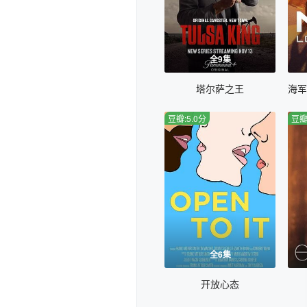
全9集
塔尔萨之王
豆瓣:5.0分
豆瓣
全6集
开放心态