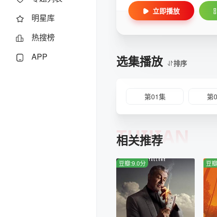
立即播放
明星库
热搜榜
APP
选集播放
排序
第01集
第
TUIJIAN
相关推荐
豆瓣:9.0分
豆瓣