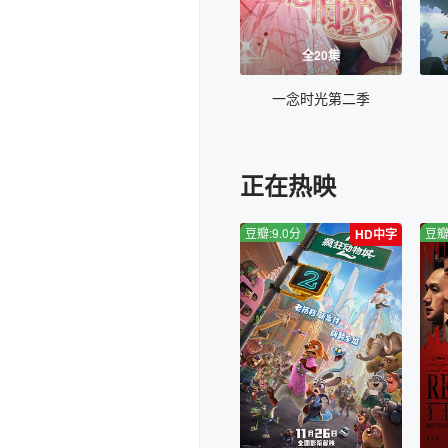
全20集
一念时光第二季
正在热映
豆瓣:9.0分
豆瓣
HD中字