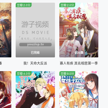
豆瓣:2.0分
豆瓣:2.0分
集
已完结
全20集
番
我！天命大反派
寡人有疾 其名相思第一季
豆瓣:4.0分
豆瓣:9.0分