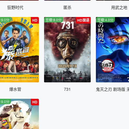
狂野时代
匿杀
用武之地
:9.0分
豆瓣:8.0分
豆瓣:4.0分
HD
HD国语
爆水管
731
:9.0分
HD