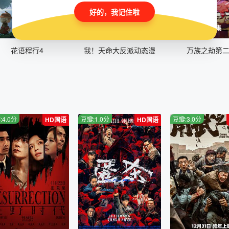
好的，我记住啦
全12集
全26集
全30集
花语程行4
我！天命大反派动态漫
万族之劫第
:4.0分
豆瓣:1.0分
豆瓣:3.0分
HD国语
HD国语