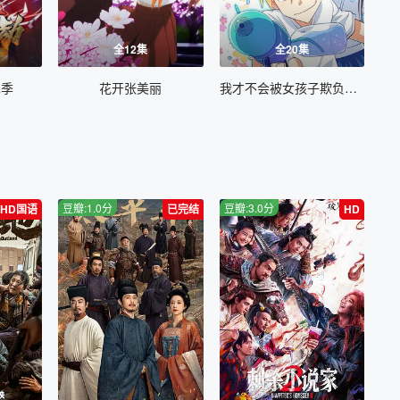
全12集
全20集
二季
花开张美丽
我才不会被女孩子欺负呢动态漫第二季
豆瓣:1.0分
豆瓣:3.0分
HD国语
已完结
HD