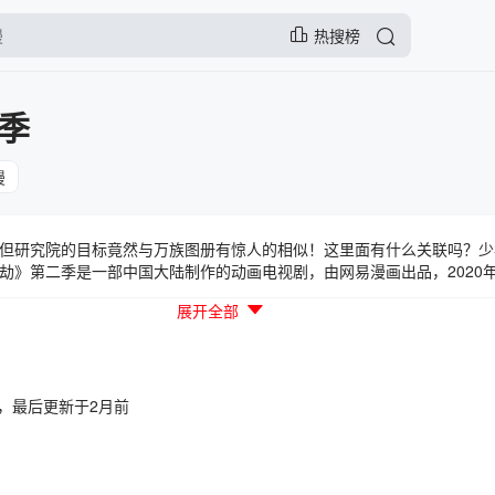
热搜榜
季
漫
但研究院的目标竟然与万族图册有惊人的相似！这里面有什么关联吗？少
劫》第二季是一部中国大陆制作的动画电视剧，由网易漫画出品，2020年
景： 《万族之劫》的故事背景发生在一个古老而神秘的世界中，人类和
展开全部
为“永夜”的黑暗力量开始席卷整个世界，所有生灵都面临着前所未有的灾
情发生在第一季结尾后的几年，主角妖族小萝卜等人已经成长为实力强大
的入侵。然而，在这个关键时刻，一个新的势力出现了，他们拥有着强大
出现给整个世界带来了新的变数，他们和人类、妖族之间的关系也变得复
即将爆发，谁将成为这个世界的真正主宰？角色介绍： 小萝卜：一只可
7:09，最后更新于2月前
夜的主要力量之一。露茜：一位年轻美丽的天使族女孩，有着强大的风系
玄凌：一位神秘的人类战士，他拥有着强大的剑术和战斗能力，是人类抵
出现许多新的角色和种族，包括巨人、狼族、海族等，他们将与小萝卜等