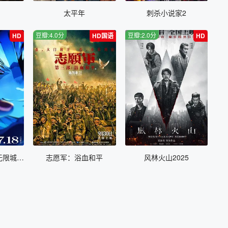
太平年
刺杀小说家2
豆瓣:4.0分
豆瓣:2.0分
HD
HD国语
HD
鬼灭之刃 剧场版 无限城篇 第一章 猗窝座再来
志愿军：浴血和平
风林火山2025