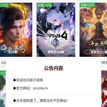
:7.0分
豆瓣:1.0分
豆瓣:4.0分
全46集
更新至196集
更新至207
斗破苍穹合辑篇
斗罗大陆4终极斗罗动态漫画
斗破苍穹年
公告内容
:3.0分
豆瓣:7.0分
豆瓣:3.0分
◆欢迎访问游子视频
◆官方网站：youzisp.tv
◆点击我知道了，弹窗当天不在弹出！