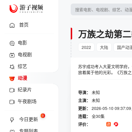
首页
万族之劫第二
电影
2022
大陆
国产动
电视剧
综艺
苏宇成功考入大夏文明学府，
放着属于他的光彩。《万族之
动漫
是该动画的详细简介：故事背
依存。但是在某一天，一种名
纪录片
临。故事情节： 第二季的剧
导演：
未知
他的妖族和人类一起抵御永夜
主演：
未知
午夜剧场
密，他们是天使族。天使族的
族之劫的时代，一场千古之战
更新：
2026-05-10 09:3
的火系魔法能力，他是抵御永
连载：
全30集
0
今日更新
给整个故事带来了新的变化。
评价：
一。其他角色：第二季中还会
专题列表
侵。