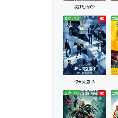
疯狂动物城2
豆瓣:8.0分
豆瓣
HD
惊天魔盗团3
豆瓣:6.0分
豆瓣
HD