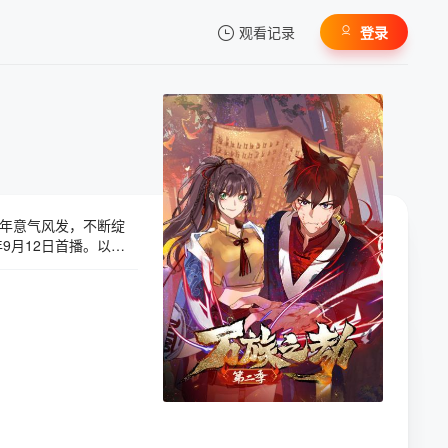
观看记录
登录
我的观影记录
年意气风发，不断绽
暂无观看影片的记录
9月12日首播。以下
妖族在这里共存，彼此
难，万族之劫已经来
的战士，他们带领着其
的力量和古老的秘
杂而微妙。在这个万
爱的小兔妖，拥有强大
魔法能力，她的出现
御永夜的主要力量之
人一起抵御永夜的入