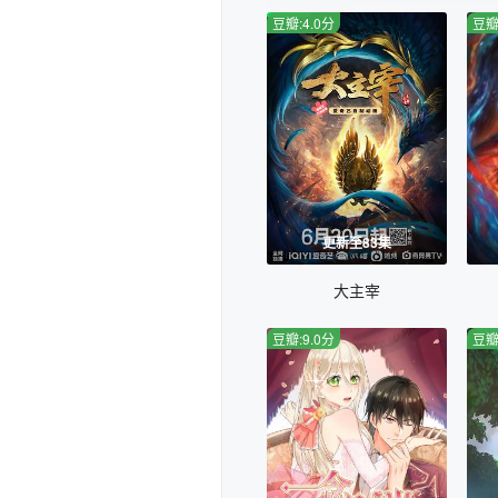
豆瓣:4.0分
豆瓣
更新至83集
大主宰
豆瓣:9.0分
豆瓣