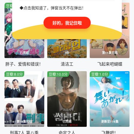
豆瓣:6.0分
豆瓣:3.0分
豆瓣:10.0分
◆点击我知道了，弹窗当天不在弹出！
好的，我记住啦
已完结
HD
第16集完结
胖子、爱情和错误！
清洁工
飞起来吧蝴蝶
豆瓣:8.0分
豆瓣:10.0分
豆瓣:1.0分
第10集完结
已完结
更新至116集
刑事7人 第八季
命定之人
飞舞吧！