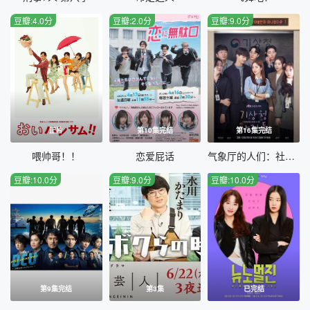
豆瓣:4.0分
豆瓣:2.0分
豆瓣:9.0分
正片
第10集完结
第16集完结
喂帅哥！！
恋爱屁话
气象厅的人们：社内恋爱残酷史篇
豆瓣:10.0分
豆瓣:9.0分
豆瓣:10.0分
第9集完结
第3集
已完结