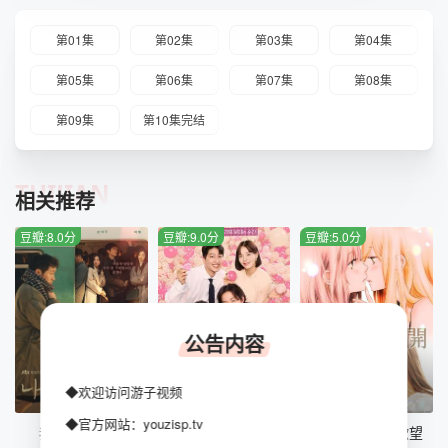
第01集
第02集
第03集
第04集
第05集
第06集
第07集
第08集
第09集
第10集完结
TUIJIAN
相关推荐
豆瓣:8.0分
豆瓣:9.0分
豆瓣:5.0分
公告内容
◆欢迎访问游子视频
全16集
第10集
HD
◆官方网站：youzisp.tv
我的解放日志
我眼中的豆荚（粤语版）
感染她嘴唇的欲望