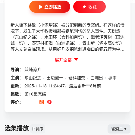
立即播放
收藏
新人坂下路敏（小泷望饰）被分配到新的专案组。在这样的情
况下，发生了大学教授胸部被钢笔刺伤的杀人事件。天树悠
（东山纪之饰）、水田环（仓科加奈饰）、海老泽芳树（田边
诚一饰）、野野村拓海（白洲迅饰）、青山新（塚本高史饰）
等人立刻亲临现场。从用好几支钢笔刺进胸口的犯罪行为中，
感觉到凶手的异常。被害者因为“学术骚扰”评价很差，天树指
展开全部
出这与一周前的女经营者杀人事件有关。路敏在网上查出，在
控诉大学教授和女性经营者骚扰的SNS点赞的人中，名为“骚
导演：
兼崎涼介
扰杀手”的网民上传了只有犯人才能拍摄的图像。与此同时，
主演：
东山纪之
/
田边诚一
/
仓科加奈
/
白洲迅
/
塚本高史
/
吉
刚刚迎来新成员的新专案组，突然又迎来分别。@哦撸马（阿
点）
更新：
2025-11-18 11:24:47，最后更新于8月前
集数：
第10集完结
评价：
选集播放
资源二
排序