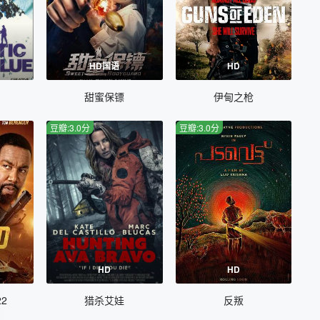
HD国语
HD
甜蜜保镖
伊甸之枪
豆瓣:3.0分
豆瓣:3.0分
HD
HD
2
猎杀艾娃
反叛