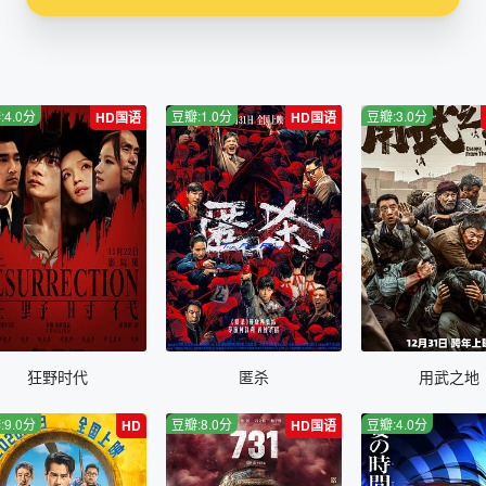
:4.0分
豆瓣:1.0分
豆瓣:3.0分
HD国语
HD国语
狂野时代
匿杀
用武之地
:9.0分
豆瓣:8.0分
豆瓣:4.0分
HD
HD国语