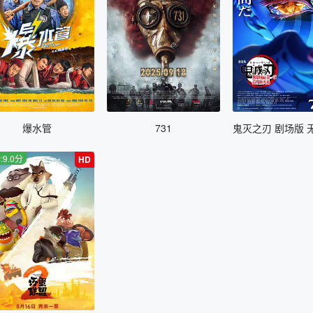
爆水管
731
:9.0分
HD