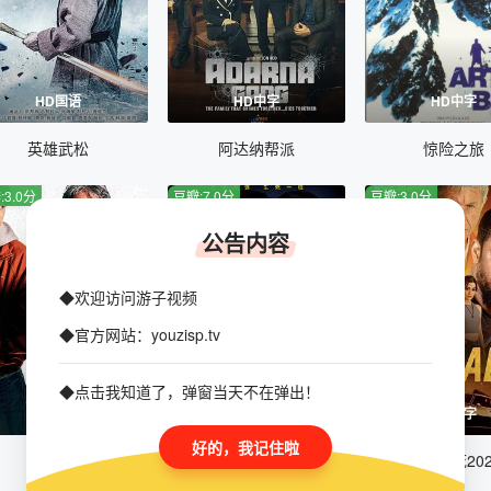
HD国语
HD中字
HD中字
英雄武松
阿达纳帮派
惊险之旅
:3.0分
豆瓣:7.0分
豆瓣:3.0分
公告内容
◆欢迎访问游子视频
◆官方网站：youzisp.tv
◆点击我知道了，弹窗当天不在弹出！
HD中字
正片
HD中字
好的，我记住啦
我记得
亡命救护车
生不如死202