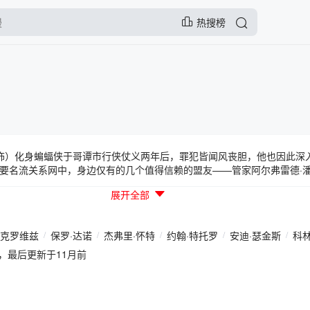
热搜榜
森饰）化身蝙蝠侠于哥谭市行侠仗义两年后，罪犯皆闻风丧胆，他也因此深
要名流关系网中，身边仅有的几个值得信赖的盟友——管家阿尔弗雷德·潘
里·怀特饰）。这位独行的“义警侠探”在哥谭市民心中已成为“复仇”二字
展开全部
·克罗维兹
/
保罗·达诺
/
杰弗里·怀特
/
约翰·特托罗
/
安迪·瑟金斯
/
科林
5:41，最后更新于11月前