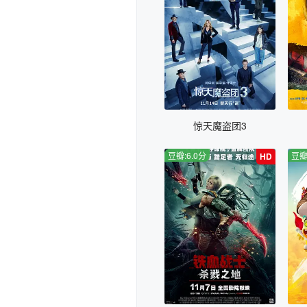
惊天魔盗团3
豆瓣:6.0分
豆瓣
HD