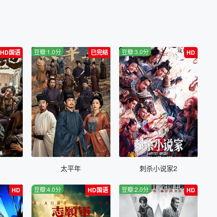
豆瓣:1.0分
豆瓣:3.0分
HD国语
已完结
HD
太平年
刺杀小说家2
豆瓣:4.0分
豆瓣:2.0分
HD
HD国语
HD