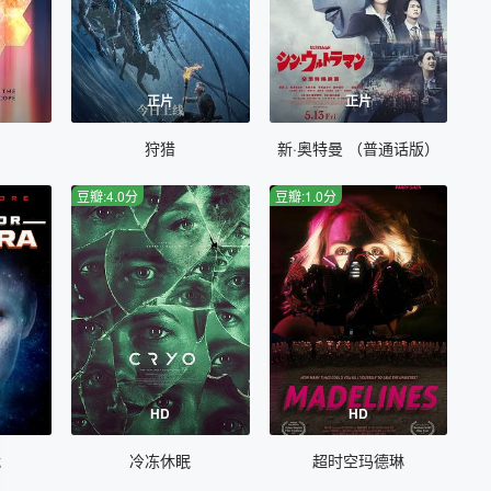
正片
正片
狩猎
新·奥特曼 （普通话版）
豆瓣:4.0分
豆瓣:1.0分
HD
HD
战
冷冻休眠
超时空玛德琳