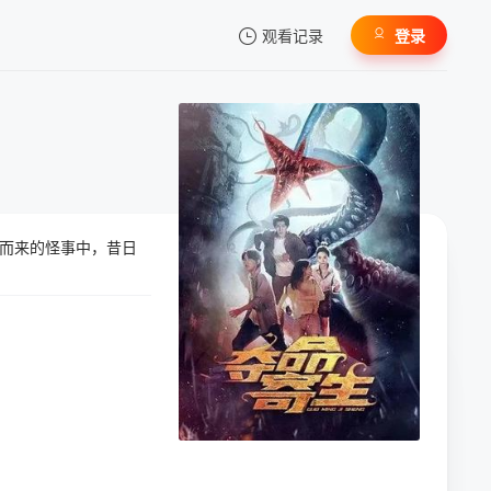
观看记录
登录
我的观影记录
而来的怪事中，昔日
暂无观看影片的记录