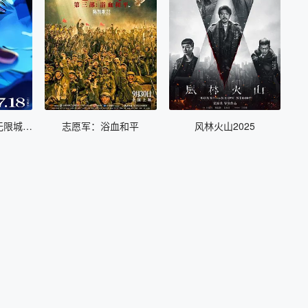
鬼灭之刃 剧场版 无限城篇 第一章 猗窝座再来
志愿军：浴血和平
风林火山2025