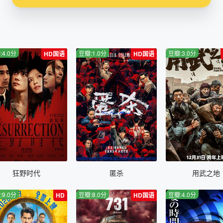
:4.0分
豆瓣:1.0分
豆瓣:3.0分
HD国语
HD国语
狂野时代
匿杀
用武之地
:9.0分
豆瓣:8.0分
豆瓣:4.0分
HD
HD国语