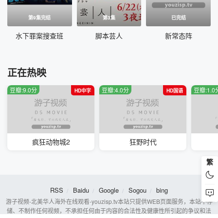
第9集完结
第3集
已完结
水下罪案搜查班
脚本芸人
新常态阵
正在热映
豆瓣:9.0分
豆瓣:4.0分
豆瓣:1.0
HD中字
HD国语
疯狂动物城2
狂野时代
繁
RSS
Baidu
Google
Sogou
bing
游子视频-北美华人海外在线观看-youzisp.tv本站只提供WEB页面服务，本站不存
储、不制作任何视频，不承担任何由于内容的合法性及健康性所引起的争议和法