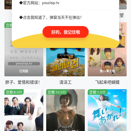
影。它向观众传达了积极乐观的态度和奋斗不息的精神。小蝶
◆官方网站：youzisp.tv
全16集
第10集
HD
通过坚持不懈、积极向上的努力克服困难，实现了自己的梦
想。电影通过描绘小蝶的经历，向观众传递了积极正能量和对
我的解放日志
我眼中的豆荚（粤语版）
感染她嘴唇的欲望
◆点击我知道了，弹窗当天不在弹出！
梦想的追求。同时，它也提醒人们要珍惜自己的梦想，并为之
努力奋斗。无论经历多少挫折和困难，只要保持积极的心态和
豆瓣:6.0分
豆瓣:3.0分
豆瓣:10.0分
坚定的信念，就一定能够实现自己的梦想。 总之，《飞起来
好的，我记住啦
吧蝴蝶》通过一个年轻女孩的成长故事，向观众传递了乐观向
上、坚韧不拔的精神力量。他们告诉人们，无论面临什么样的
困境和挑战，只要勇敢地追求自己的梦想，就一定会找到成功
的道路。
已完结
HD
第16集完结
胖子、爱情和错误！
清洁工
飞起来吧蝴蝶
豆瓣:8.0分
豆瓣:10.0分
豆瓣:1.0分