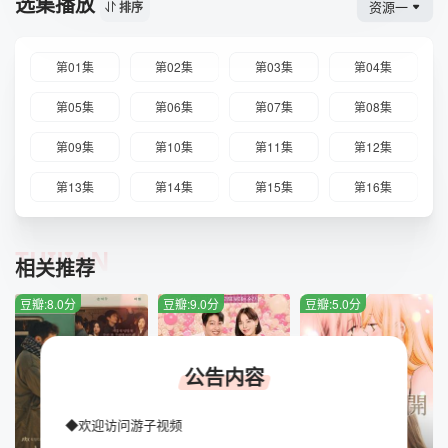
选集播放
资源一
排序
是，小蝶从不气馁，她总是乐观地面对困难，并积极寻找解决
问题的方法。 故事一开始，小蝶还是一个上大学的年轻女
孩。她立志成为一名优秀的服装设计师，但却因家庭的经济困
第01集
第02集
第03集
第04集
难而不得不辍学。尽管面临失去她梦想的现实，但小蝶没有放
弃。她开始打工赚钱，并在业余时间继续学习设计知识。 在
第05集
第06集
第07集
第08集
一次偶然的机会中，小蝶遇到了一位富有的商人张先生，并被
他的坚定和自信所吸引。两人开始了一段浪漫的恋爱关系。然
第09集
第10集
第11集
第12集
而，小蝶的家庭背景成为了他们之间的一道障碍。张先生的家
人对小蝶的身世表示质疑，认为她会给张先生的事业造成困
第13集
第14集
第15集
第16集
扰。面对这一切，小蝶选择了离开，让张先生过上他想要的生
活。 小蝶离开后，她决定去一个新的城市寻找更好的机会。
她在那里认识了一位年轻的音乐家李华。李华与小蝶一样对梦
TUIJIAN
想有着坚定的追求。两人彼此理解并支持，他们一起努力追求
相关推荐
自己的理想。 然而，命运的捉弄使得李华和小蝶面临了新的
困难。李华被一家乐团录取，需要前往另一个城市工作，而小
豆瓣:8.0分
豆瓣:9.0分
豆瓣:5.0分
蝶则因为一次意外失去了工作。再次面对困境，小蝶感到很沮
丧，但她没有放弃。她开始学习编程技术，并自己开发了一款
手机应用程序。这款应用程序得到了广泛的认可，小蝶也逐渐
公告内容
实现了自己的事业梦想。 当小蝶意外与李华重逢时，两人都
取得了巨大的进步。他们感到非常高兴，也为彼此的成就感到
骄傲。最终，小蝶和李华决定一起努力，共同追逐他们的梦
◆欢迎访问游子视频
想。 《飞起来吧蝴蝶》是一部鼓励人们坚持追求梦想的电