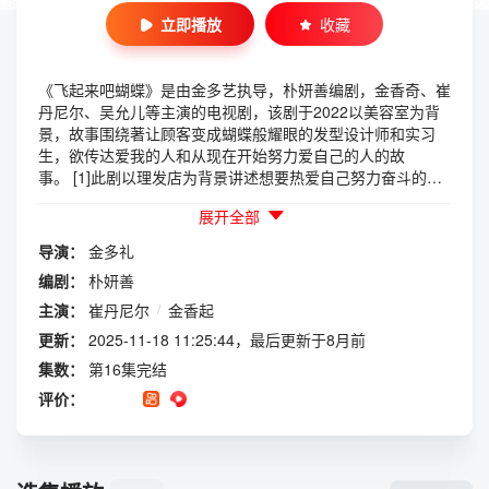
立即播放
收藏
《飞起来吧蝴蝶》是由金多艺执导，朴妍善编剧，金香奇、崔
丹尼尔、吴允儿等主演的电视剧，该剧于2022以美容室为背
景，故事围绕著让顾客变成蝴蝶般耀眼的发型设计师和实习
生，欲传达爱我的人和从现在开始努力爱自己的人的故
事。 [1]此剧以理发店为背景讲述想要热爱自己努力奋斗的职
场人们的故事。金香起剧中饰演在刚开业3个月的“飞起来吧蝴
展开全部
蝶”理发店里实习的20代初半高兴一角。她是实习生中最年幼
的人，早早地放弃学业，在美容业里努力打拼奋斗已有5年时
导演：
金多礼
间，虽然是个预备理发师但是不擅长社会生活，是个小心谨慎
编剧：
朴妍善
的人。此剧以理发店为背景讲述想要热爱自己努力奋斗的职场
人们的故事。 [3] 金香起将饰演最年轻但最资深的实习生，和
主演：
崔丹尼尔
/
金香起
另外三位实习生，朴柾佑、文太裕与金佳熙，组成「实习生四
更新：
2025-11-18 11:25:44，最后更新于8月前
人帮」。带领实习生展翅而飞的「专业设计师三人帮」即由崔
集数：
第16集完结
丹尼尔、吴允儿与沈恩宇出演。崔丹尼尔饰演有独到见解的设
计师「光洙」，吴允儿饰演设计师「Michelle」，沈恩宇饰演
评价：
理工出身的设计师「Jen」。 [1]《飞起来吧蝴蝶》是一部由
中国大陆导演执导的爱情剧情电影。影片中，女主角小蝶是一
个天真烂漫的年轻女孩，她对生活充满了热情和好奇心。然
而，在她曲折的人生旅程中，她经历了许多挫折和困难。但