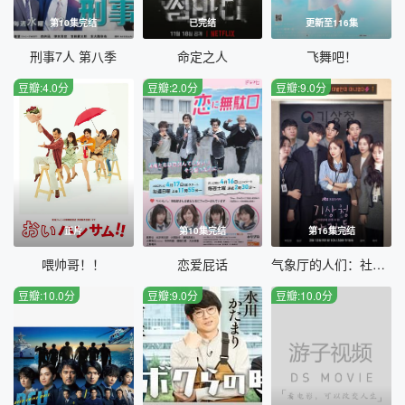
第10集完结
已完结
更新至116集
刑事7人 第八季
命定之人
飞舞吧！
豆瓣:4.0分
豆瓣:2.0分
豆瓣:9.0分
正片
第10集完结
第16集完结
喂帅哥！！
恋爱屁话
气象厅的人们：社内恋爱残酷史篇
豆瓣:10.0分
豆瓣:9.0分
豆瓣:10.0分