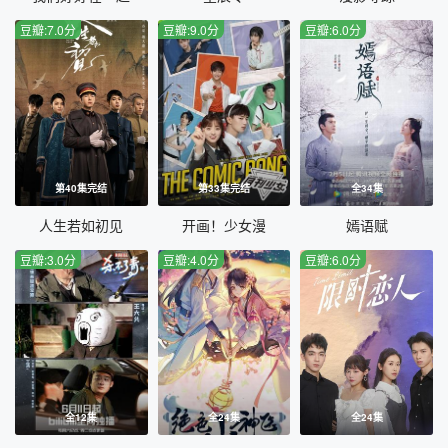
豆瓣:7.0分
豆瓣:9.0分
豆瓣:6.0分
第40集完结
第33集完结
全34集
人生若如初见
开画！少女漫
嫣语赋
豆瓣:3.0分
豆瓣:4.0分
豆瓣:6.0分
全12集
全24集
全24集