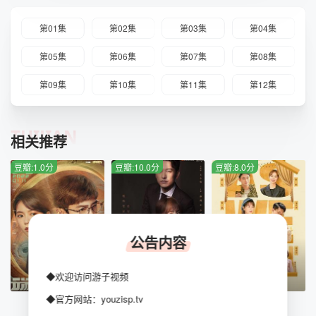
第01集
第02集
第03集
第04集
第05集
第06集
第07集
第08集
第09集
第10集
第11集
第12集
TUIJIAN
相关推荐
豆瓣:1.0分
豆瓣:10.0分
豆瓣:8.0分
公告内容
◆欢迎访问游子视频
HD中字
已完结
第31集已完结
◆官方网站：youzisp.tv
开端
妻子的选择
幸福二重奏