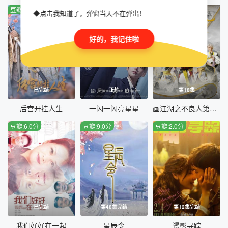
豆瓣:3.0分
豆瓣:1.0分
豆瓣:2.0分
◆点击我知道了，弹窗当天不在弹出！
好的，我记住啦
已完结
正片
第18集
后宫开挂人生
一闪一闪亮星星
画江湖之不良人第二季
豆瓣:6.0分
豆瓣:9.0分
豆瓣:2.0分
已完结
第48集完结
第12集完结
我们好好在一起
星辰令
漫影寻踪