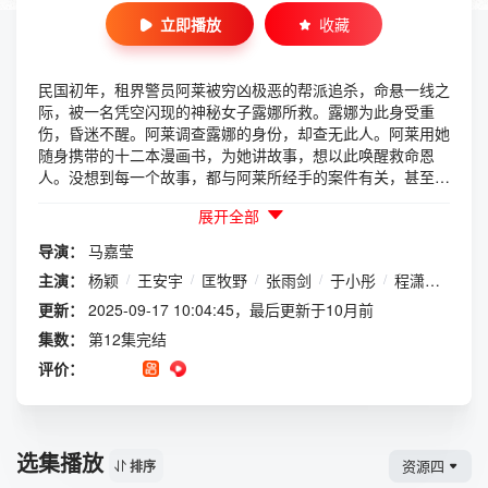
立即播放
收藏
民国初年，租界警员阿莱被穷凶极恶的帮派追杀，命悬一线之
际，被一名凭空闪现的神秘女子露娜所救。露娜为此身受重
伤，昏迷不醒。阿莱调查露娜的身份，却查无此人。阿莱用她
随身携带的十二本漫画书，为她讲故事，想以此唤醒救命恩
人。没想到每一个故事，都与阿莱所经手的案件有关，甚至可
以指引阿莱找到破案关键。阿莱越发期待露娜醒来。阿莱因为
展开全部
破案有功，被升职加薪，却也暗暗惹上了仇家。阿莱通过线索
发现了露娜的秘密。当其中一本漫画被读完，露娜醒了过来。
导演：
马嘉莹
二人互生情愫，阿莱的仇家也蠢蠢欲动。最终，阿莱在露娜的
主演：
杨颖
/
王安宇
/
匡牧野
/
张雨剑
/
于小彤
/
程潇
/
盛英
帮助下找回了平和单纯的自己和做警察的初心。
更新：
2025-09-17 10:04:45，最后更新于10月前
集数：
第12集完结
评价：
选集播放
资源四
排序