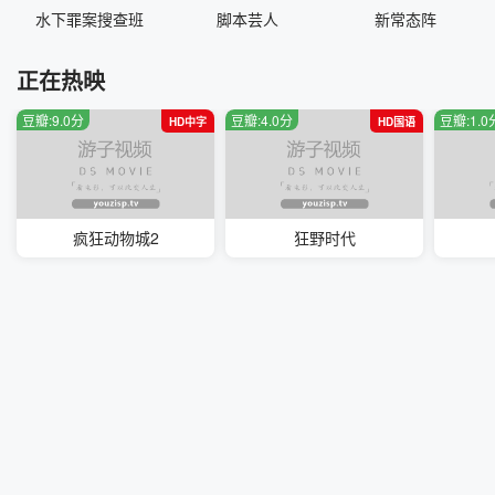
水下罪案搜查班
脚本芸人
新常态阵
正在热映
豆瓣:9.0分
豆瓣:4.0分
豆瓣:1.0
HD中字
HD国语
疯狂动物城2
狂野时代