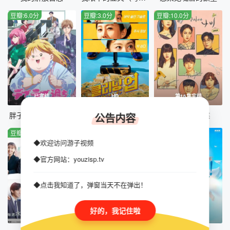
豆瓣:6.0分
豆瓣:3.0分
豆瓣:10.0分
已完结
HD
第16集完结
胖子、爱情和错误！
清洁工
飞起来吧蝴蝶
公告内容
豆瓣:8.0分
豆瓣:10.0分
豆瓣:1.0分
◆欢迎访问游子视频
◆官方网站：youzisp.tv
◆点击我知道了，弹窗当天不在弹出！
好的，我记住啦
第10集完结
已完结
更新至116集