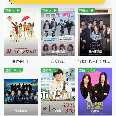
刑事7人 第八季
命定之人
飞舞吧！
豆瓣:4.0分
豆瓣:2.0分
豆瓣:9.0分
正片
第10集完结
第16集完结
喂帅哥！！
恋爱屁话
气象厅的人们：社内恋爱残酷史篇
豆瓣:10.0分
豆瓣:9.0分
豆瓣:10.0分
第9集完结
第3集
已完结