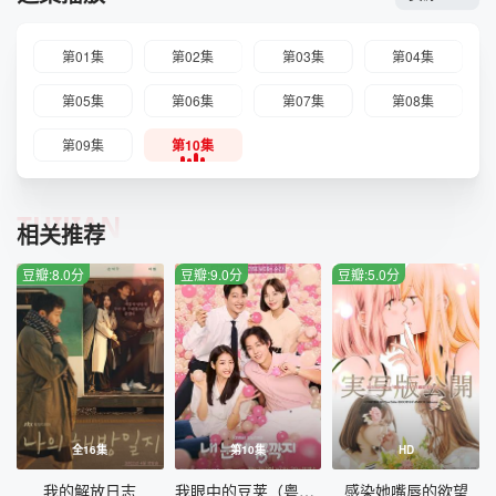
第01集
第02集
第03集
第04集
第05集
第06集
第07集
第08集
第09集
第10集
TUIJIAN
相关推荐
豆瓣:8.0分
豆瓣:9.0分
豆瓣:5.0分
全16集
第10集
HD
我的解放日志
我眼中的豆荚（粤语版）
感染她嘴唇的欲望