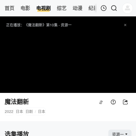
首页
电影
电视剧
综艺
动漫
纪录片
午夜剧场
我的观影记录
正在播放：《魔法翻新》第10集 - 资源一
提醒
请勿轻易相信视频中的任何广告，谨防上当受骗
技巧
如遇视频无法播放或加载速度慢，可尝试切换播放节点或者切换解析
收藏
游子视频-北美华人海外在线观看-youzisp.tv网址：
www.youzisp.tv ,记得收藏哟～
暂无观看影片的记录
魔法翻新
2022
日本
日剧
/
日本
选集播放
资源一