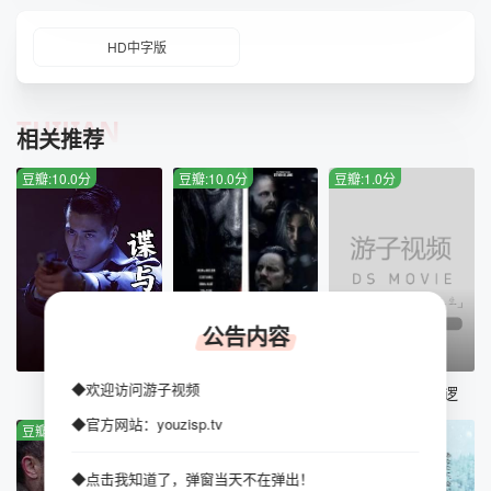
在想着她，制定了拯救她的计划，在他看来，一切都是经过深
思熟虑的。但情况越来越糟，越接近城镇，与队伍中一名同志
HD中字版
的冲突就越危险。而敌人对他们的攻击更加严厉和强大。一切
都交织成一个爱情、友情、风险和死亡的大结。这一切让沙贝
罗夫想起了爆炸装置中的彩色电线。完全免费与我们一起在线
TUIJIAN
观看 2022 年优质高清 720p 和全高清 1080p 电影《沙漠往
相关推荐
事》。可在智能手机上查看：Apple iOS iPhone Samsung、i
Pad 平板电脑、运行 Android 的任何设备、
豆瓣:10.0分
豆瓣:10.0分
豆瓣:1.0分
公告内容
正片
正片
HD中字
◆欢迎访问游子视频
谍与蝶
格鲁特码头
鹰·最后一次巡逻
◆官方网站：youzisp.tv
豆瓣:8.0分
豆瓣:3.0分
豆瓣:9.0分
◆点击我知道了，弹窗当天不在弹出！