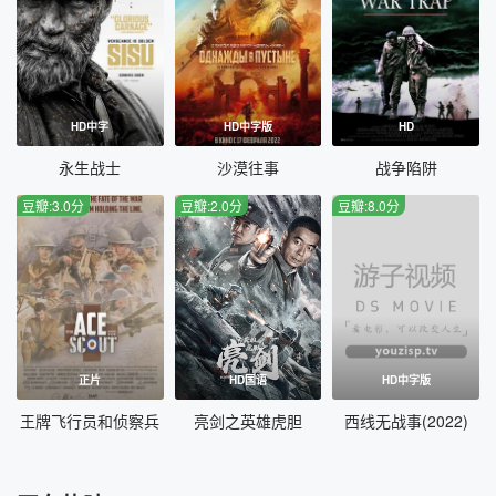
HD中字
HD中字版
HD
永生战士
沙漠往事
战争陷阱
豆瓣:3.0分
豆瓣:2.0分
豆瓣:8.0分
正片
HD国语
HD中字版
王牌飞行员和侦察兵
亮剑之英雄虎胆
西线无战事(2022)