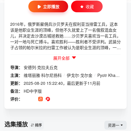
立即播放
收藏
2016年，俄罗斯雇佣兵沙贝罗夫在叙利亚当排雷工兵，这本
该是他职业生涯的顶峰，但他不久就爱上了一名俄叙混血女
儿，并决定去沙漠古城拯救她……沙贝罗夫喜欢当一名工兵，
一对一地与死亡搏斗。喜欢胜利——胜利者不受评判。武装分
子占领的帕尔米拉的扫雷工作被认为是职业生涯的顶峰，一个
美丽的时刻。一个女孩在那里等着，她有一半叙利亚血统，一
展开全部
半俄罗斯血统，他最近救了她，并暗暗梦想着再次见到她。我
的心因计划而漏跳了一拍。但越是靠近古城，与年轻队长的冲
导演：
安德列·克拉夫丘克
突就越激烈，敌人的行动也更加阴险狡诈。风险、原则、死亡
主演：
维塔丽雅·科尔尼扬科
/
伊戈尔·戈尔金
/
Pyotr Kharchenko
和爱紧紧地交织在一起，就像等待爆炸的雷管的电线：解不开
是不可能的，切断却是危险的.行动发生在叙利亚。沙贝罗夫
更新：
2025-08-20 15:22:40，最后更新于11月前
是一名非常热爱自己工作的军人。毫无疑问地执行了他的所有
备注：
HD中字版
服务，他是一名工兵。他习惯了直视死亡的眼睛，他每天都在
评价：
与死亡作斗争。沙贝罗夫和他的战友必须清除古城中安装的危
险爆炸装置，以便以某种方式保护其财产，直到它被彻底摧
毁。对于沙贝罗夫来说，这是这次危险行动中的最后一次战
斗，之后他又回到了平常平静的生活。他非常迫不及待地想要
选集播放
见到一个他最近帮助过的年轻女孩。她有一半俄罗斯血统，一
资源一
排序
半叙利亚血统。她也在这座布满地雷的城市里。他无时无刻不