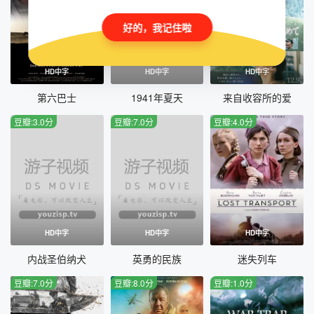
好的，我记住啦
HD中字
HD中字
HD中字
第六巴士
1941年夏天
来自收容所的爱
豆瓣:3.0分
豆瓣:7.0分
豆瓣:4.0分
HD中字
HD中字
HD中字
内战圣伯纳犬
英勇的民族
迷失列车
豆瓣:7.0分
豆瓣:8.0分
豆瓣:1.0分