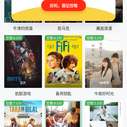
好的，我记住啦
正片
正片
正片
牛津的惊喜
凯马克
邂逅浪漫
豆瓣:8.0分
豆瓣:8.0分
豆瓣:3.0分
正片
HD
HD中字
肮脏游戏
备用钥匙
今夜好时光
豆瓣:7.0分
豆瓣:9.0分
豆瓣:5.0分