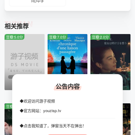
HD中字
TUIJIAN
相关推荐
豆瓣:5.0分
豆瓣:7.0分
豆瓣:2.0分
公告内容
HD中字
正片
HD
以爱添彩
短暂的偷情纪实
夜念黎明
◆欢迎访问游子视频
豆瓣:7.0分
豆瓣:7.0分
豆瓣:8.0分
◆官方网站：youzisp.tv
◆点击我知道了，弹窗当天不在弹出！