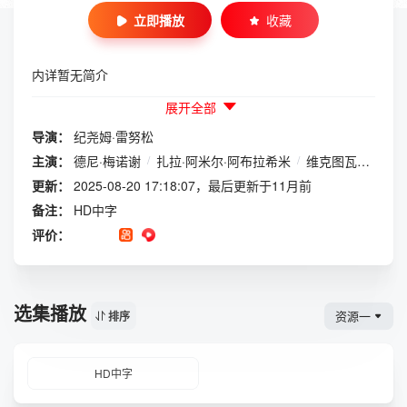
立即播放
收藏
内详暂无简介
展开全部
导演：
纪尧姆·雷努松
主演：
德尼·梅诺谢
/
扎拉·阿米尔·阿布拉希米
/
维克图瓦尔·杜布瓦
更新：
2025-08-20 17:18:07，最后更新于11月前
备注：
HD中字
评价：
选集播放
资源一
排序
HD中字