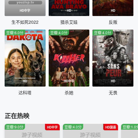
HD中字
HD
HD
生不如死2022
猎杀艾娃
反叛
豆瓣:6.0分
豆瓣:4.0分
豆瓣:4.0分
HD
HD中字
HD
达科塔
杀她
无畏
正在热映
豆瓣:9.0分
豆瓣:4.0分
豆瓣:1.0
HD中字
HD国语