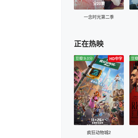
全20集
一念时光第二季
正在热映
豆瓣:9.0分
豆瓣
HD中字
疯狂动物城2