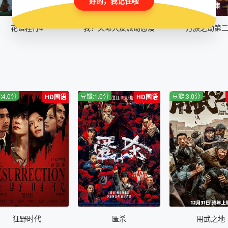
好的，我记住啦
全12集
全26集
全30集
花语程行4
我！天命大反派动态漫
万族之劫第
:4.0分
豆瓣:1.0分
豆瓣:3.0分
HD国语
HD国语
狂野时代
匿杀
用武之地