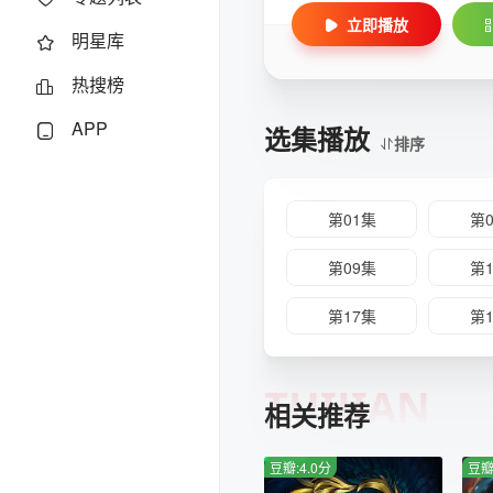
立即播放
明星库
热搜榜
APP
选集播放
排序
第01集
第
第09集
第
第17集
第
TUIJIAN
相关推荐
豆瓣:4.0分
豆瓣