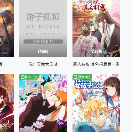
集
已完结
全20集
番
我！天命大反派
寡人有疾 其名相思第一季
豆瓣:4.0分
豆瓣:9.0分