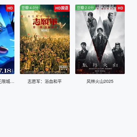
豆瓣:4.0分
豆瓣:2.0分
HD
HD国语
HD
鬼灭之刃 剧场版 无限城篇 第一章 猗窝座再来
志愿军：浴血和平
风林火山2025