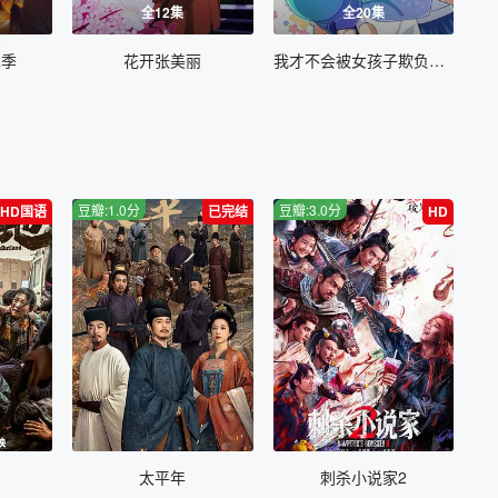
全12集
全20集
二季
花开张美丽
我才不会被女孩子欺负呢动态漫第二季
豆瓣:1.0分
豆瓣:3.0分
HD国语
已完结
HD
太平年
刺杀小说家2