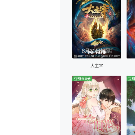
更新至83集
大主宰
豆瓣:9.0分
豆瓣