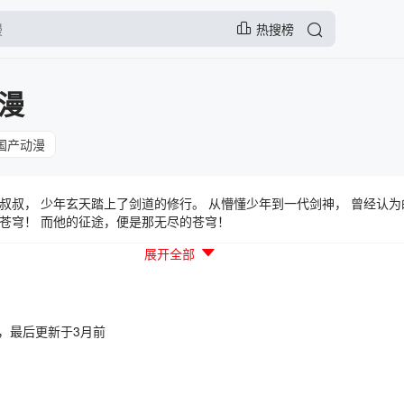
热搜榜
漫
国产动漫
叔叔， 少年玄天踏上了剑道的修行。 从懵懂少年到一代剑神， 曾经认
苍穹！ 而他的征途，便是那无尽的苍穹！
展开全部
6:33，最后更新于3月前