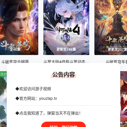
全46集
更新至196集
更新至207
斗破苍穹合辑篇
斗罗大陆4终极斗罗动态漫画
斗破苍穹年
公告内容
:3.0分
豆瓣:7.0分
豆瓣:3.0分
◆欢迎访问游子视频
◆官方网站：youzisp.tv
◆点击我知道了，弹窗当天不在弹出！