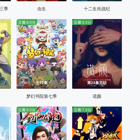
三季
虫生
十二生肖战纪
豆瓣:6.0分
豆瓣:3.0分
全12集
第24集完结
梦幻书院第七季
谎颜
豆瓣:5.0分
豆瓣:7.0分