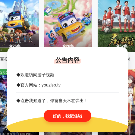
全26集
全26集
全52集
公告内容
百变校巴第九季
百变校巴第十季
疾风劲射
2.0分
豆瓣:5.0分
豆瓣:10.0分
◆欢迎访问游子视频
◆官方网站：youzisp.tv
◆点击我知道了，弹窗当天不在弹出！
好的，我记住啦
已完结
更新至227集
全36集