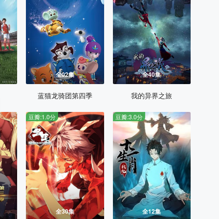
全02集
全40集
蓝猫龙骑团第四季
我的异界之旅
豆瓣:1.0分
豆瓣:3.0分
全30集
全12集