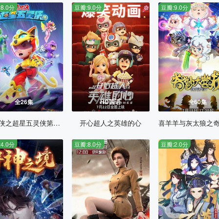
8.0分
豆瓣:9.0分
豆瓣:9.0分
全26集
HD国语
全60集
猪猪侠之超星五灵侠第四季
开心超人之英雄的心
4.0分
豆瓣:8.0分
豆瓣:2.0分