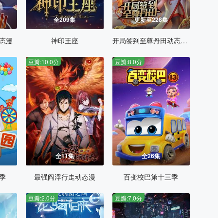
全209集
更新至228集
态漫
神印王座
开局签到至尊丹田动态漫画
豆瓣:10.0分
豆瓣:8.0分
全11集
全26集
季
最强阎浮行走动态漫
百变校巴第十三季
豆瓣:2.0分
豆瓣:7.0分