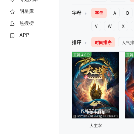
明星库
字母
字母
A
B
热搜榜
V
W
X
APP
排序
时间排序
人气
豆瓣:4.0分
豆瓣:
更新至83集
大主宰