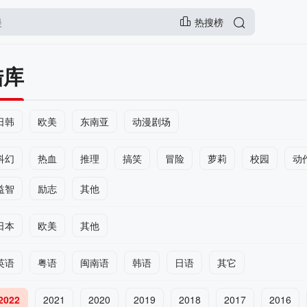
热搜榜
陆库
日韩
欧美
东南亚
动漫剧场
科幻
热血
推理
搞笑
冒险
萝莉
校园
动
益智
励志
其他
日本
欧美
其他
英语
粤语
闽南语
韩语
日语
其它
2022
2021
2020
2019
2018
2017
2016