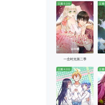
豆瓣:9.0分
豆瓣:
全20集
一念时光第二季
豆瓣:4.0分
豆瓣: