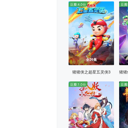
豆瓣:4.0分
豆瓣:
全26集
猪猪侠之超星五灵侠3
豆瓣:1.0分
豆瓣: