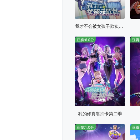
全12集
我才不会被女孩子欺负呢动态漫
豆瓣:6.0分
豆瓣:
全60集
我的修真靠抽卡第二季
豆瓣:1.0分
豆瓣: