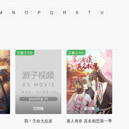
M
N
O
P
Q
R
S
T
U
豆瓣:2.0分
豆瓣:2.0分
已完结
全20集
我！天命大反派
寡人有疾 其名相思第一季