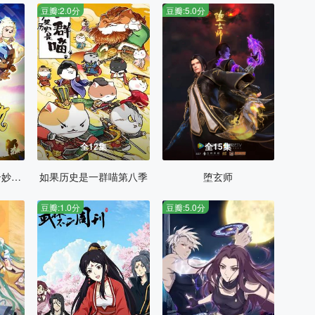
豆瓣:2.0分
豆瓣:5.0分
全12集
全15集
喜羊羊与灰太狼之奇妙大营救
如果历史是一群喵第八季
堕玄师
豆瓣:1.0分
豆瓣:5.0分