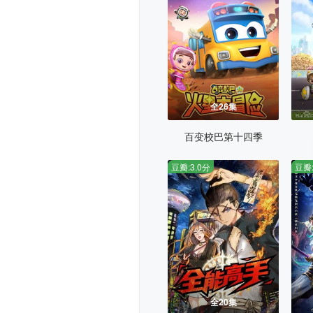
全26集
百变校巴第十四季
豆瓣:3.0分
豆瓣:
全20集