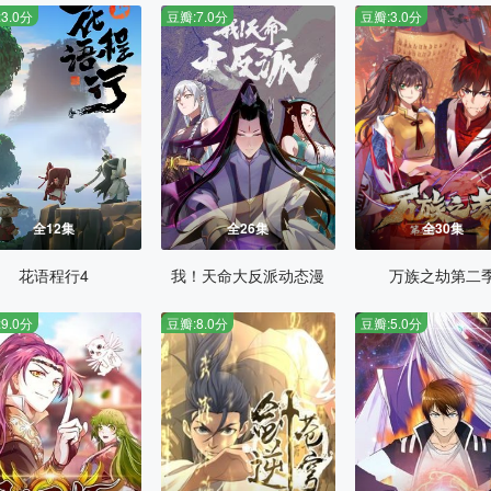
3.0分
豆瓣:7.0分
豆瓣:3.0分
全12集
全26集
全30集
花语程行4
我！天命大反派动态漫
万族之劫第二
9.0分
豆瓣:8.0分
豆瓣:5.0分