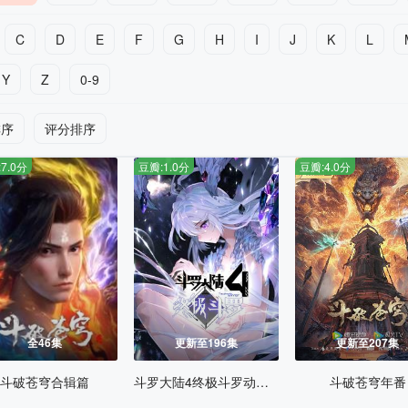
C
D
E
F
G
H
I
J
K
L
Y
Z
0-9
排序
评分排序
7.0分
豆瓣:1.0分
豆瓣:4.0分
全46集
更新至196集
更新至207集
斗破苍穹合辑篇
斗罗大陆4终极斗罗动态漫画
斗破苍穹年番