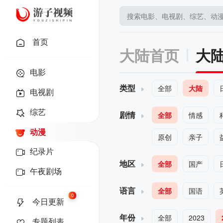
首页
大陆首页
大
电影
类型
全部
大陆
电视剧
综艺
剧情
全部
情感
动漫
原创
亲子
纪录片
地区
全部
国产
午夜剧场
语言
全部
国语
0
今日更新
年份
全部
2023
专题列表