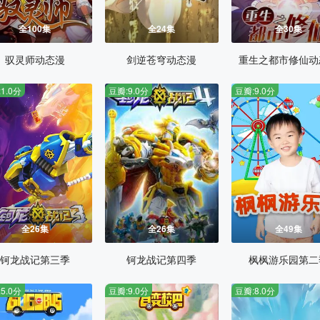
全100集
全24集
全30集
驭灵师动态漫
剑逆苍穹动态漫
重生之都市修仙动
1.0分
豆瓣:9.0分
豆瓣:9.0分
全26集
全26集
全49集
钶龙战记第三季
钶龙战记第四季
枫枫游乐园第二
5.0分
豆瓣:9.0分
豆瓣:8.0分