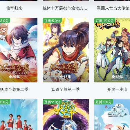
仙帝归来
炼体十万层都市篇动态漫画
重回末世当大佬第
3.0分
豆瓣:5.0分
豆瓣:10.0分
全20集
全15集
全12集
妖道至尊第二季
妖道至尊第一季
开局一座山
6.0分
豆瓣:2.0分
豆瓣:2.0分