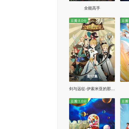
全能高手
豆瓣:8.0分
豆瓣:
全12集
剑与远征-伊索米亚的那些事儿
豆瓣:1.0分
豆瓣: