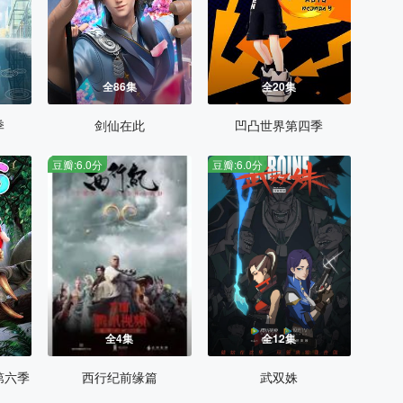
全86集
全20集
季
剑仙在此
凹凸世界第四季
豆瓣:6.0分
豆瓣:6.0分
全4集
全12集
第六季
西行纪前缘篇
武双姝