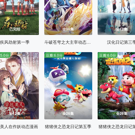
已完结
全30集
全12集
疾风劲射第一季
斗破苍穹之大主宰动态漫画第四季
汉化日记第三
5.0分
豆瓣:6.0分
豆瓣:6.0分
全12集
全26集
全26集
美人在作妖动态漫画
猪猪侠之恐龙日记第五季
猪猪侠之恐龙日记