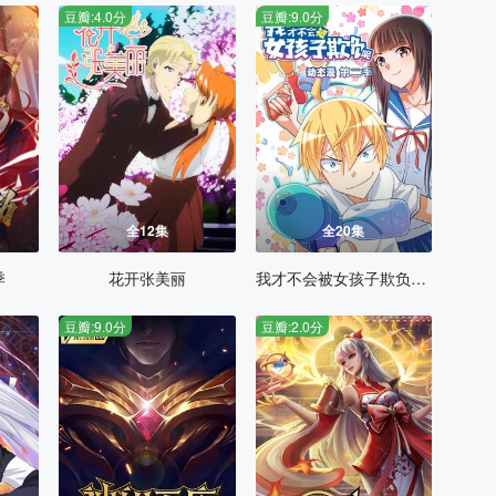
豆瓣:4.0分
豆瓣:9.0分
全12集
全20集
季
花开张美丽
我才不会被女孩子欺负呢动态漫第二季
豆瓣:9.0分
豆瓣:2.0分