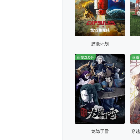
第12集完结
胶囊计划
豆瓣:3.0分
豆瓣:
全4集
龙隐于雪
穿越