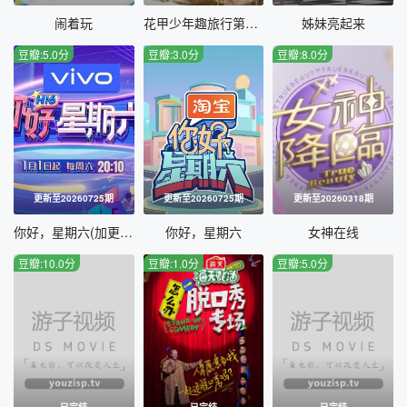
20220917期特别企划
20220924期
闹着玩
花甲少年趣旅行第二季
姊妹亮起来
豆瓣:5.0分
豆瓣:3.0分
豆瓣:8.0分
20221001期
20221008期
20221105期
20221112期
20221113期
20221119期
20221120期
20221126期
更新至20260725期
更新至20260725期
更新至20260318期
20221210期
20221211期
你好，星期六(加更版)
你好，星期六
女神在线
豆瓣:10.0分
豆瓣:1.0分
豆瓣:5.0分
20221217期
20221224期
20230107期
20230114期
20230115期
20230122期
20230123期
20230128期
已完结
已完结
已完结