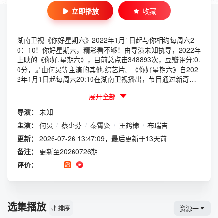
立即播放
收藏
湖南卫视《你好星期六》2022年1月1日起与你相约每周六2
0：10！你好星期六，精彩看不够！由导演未知执导，2022年
上映的《你好,星期六》，目前总点击348893次，豆瓣评分:0.
0分，是由何炅等主演的其他,综艺片。《你好星期六》自202
2年1月1日起每周六20:10在湖南卫视播出，节目通过新奇多
样的环节设置和兼具知识性、趣味性的创意内容，深度展现明
展开全部
星艺能。节目立意积极向上，紧跟时代潮流，引领青年文化，
弘扬民族自信，呈现出震撼人心的视听大秀，是真诚匠心的精
导演：
未知
品综艺。节目重点围绕艺人艺能的全面深度挖掘、流光溢彩的
主演：
何炅
/
蔡少芬
/
秦霄贤
/
王鹤棣
/
布瑞吉
精品表演秀的创意呈现、最具热点的社会性话题输出等方面进
行设计。何炅、冯禧担任主持人，檀健次、李雪琴、秦霄贤、
更新：
2026-07-26 13:47:09，最后更新于13天前
王鹤棣、蔡文静、赵小棠、黄明昊等担任阶段性常驻嘉宾，每
备注：
更新至20260726期
期会邀请几位飞行嘉宾参与录制，包括明星和各行各业的代表
评价：
以及不同领域的艺术团体。节目内容由访谈、互动、秀等环节
构成，全面展现嘉宾的专业素养，重新定义了以艺服人、以能
动人的综艺准入门槛。欢迎在线观看内地综艺（你好星期六）
剧情简介：湖南卫视《你好星期六》2022年1月1日起与你相
选集播放
约每周六20：10！你好星期六，精彩看不够！。如果你喜欢
资源一
排序
《你好星期六》请把它分享给你的朋友，有您的支持我们会做