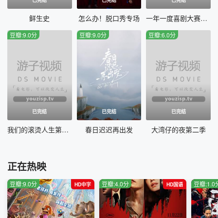
20230204期
20230205期
鲜生史
怎么办！脱口秀专场
一年一度喜剧大赛第二季
豆瓣:9.0分
豆瓣:9.0分
豆瓣:6.0分
20230211期
20230212期
20230218期
20230225期
20230304期
20230311期
20230312期
20230316期
已完结
已完结
已完结
20230318期
20230319期
我们的滚烫人生第二季
春日迟迟再出发
大湾仔的夜第二季
20230325期
20230401期
正在热映
20230408期
20230409期
豆瓣:9.0分
豆瓣:4.0分
豆瓣:1.0
HD中字
HD国语
20230415期
20230416期
20230422期
20230429期