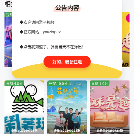
TUIJIAN
相关推荐
20220528期
20220604期
公告内容
豆瓣:5.0分
豆瓣:3.0分
豆瓣:2.0分
20220611期
20220618期
◆欢迎访问游子视频
20220625期
20220702期
◆官方网站：youzisp.tv
20220709期
20220716期
◆点击我知道了，弹窗当天不在弹出！
20220723期
20220730期
好的，我记住啦
更新至20260726期
更新至20260724期
更新至20260723期
20220806期
20220813期
你好星期六
金牌调解
姊妹靓起来
豆瓣:4.0分
豆瓣:10.0分
豆瓣:1.0分
20220814期
20220820期
20220827期
20220828期纳凉企划
20220903期
20220910期
20220911期
20220917期
更新至20260723期
更新至20260523期
更新至20260723期