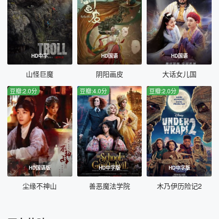
HD中字
HD国语
HD国语
山怪巨魔
阴阳画皮
大话女儿国
豆瓣:2.0分
豆瓣:4.0分
豆瓣:2.0分
HD国语版
HD中字版
HD中字版
尘缘不神山
善恶魔法学院
木乃伊历险记2