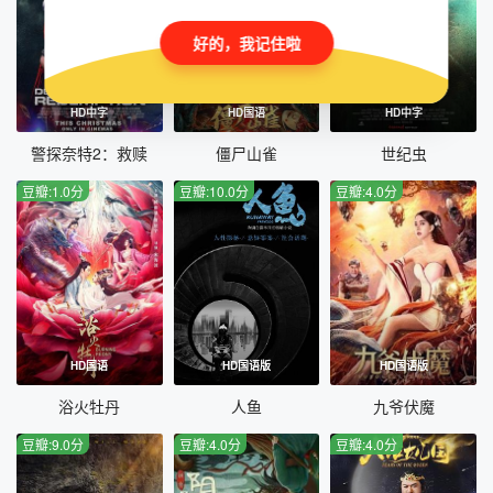
好的，我记住啦
HD中字
HD国语
HD中字
警探奈特2：救赎
僵尸山雀
世纪虫
豆瓣:1.0分
豆瓣:10.0分
豆瓣:4.0分
HD国语
HD国语版
HD国语版
浴火牡丹
人鱼
九爷伏魔
豆瓣:9.0分
豆瓣:4.0分
豆瓣:4.0分