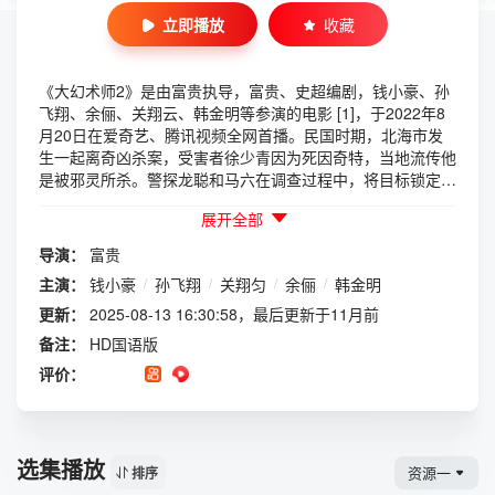
立即播放
收藏
《大幻术师2》是由富贵执导，富贵、史超编剧，钱小豪、孙
飞翔、余俪、关翔云、韩金明等参演的电影 [1]，于2022年8
月20日在爱奇艺、腾讯视频全网首播。民国时期，北海市发
生一起离奇凶杀案，受害者徐少青因为死因奇特，当地流传他
是被邪灵所杀。警探龙聪和马六在调查过程中，将目标锁定为
药剂师落霞飞。突然，第二名受害者出现，暂时洗清了落霞飞
展开全部
的嫌疑。同时，落霞飞的表妹记者花灵也在追踪报道此案。随
着凶手第三次作案，龙聪查出凶手是三名受害者的同学裴静
导演：
富贵
之，龙聪与花灵在追捕裴静之的过程中，陷入了他制造的离奇
主演：
钱小豪
/
孙飞翔
/
关翔匀
/
余俪
/
韩金明
幻境，最终，马六出现救下二人，裴静之畏罪自杀。而在即将
结案之时，真相再起疑云，幕后真凶恐怕另有其人……北海市
更新：
2025-08-13 16:30:58，最后更新于11月前
发生了一起恐怖案件，大成银行行长的独子徐少青（苗夕伦
备注：
HD国语版
饰）被传中邪，家中找道士做法，徐少青却在做法之时看到一
评价：
对诡异的男女纸人，之后进入幻境离奇死亡。众人都传是厉鬼
杀人，但警探龙聪不以为然，在徐少青的尸体上，他发现了被
人下药致幻的痕迹。根据线索，警方找到了麻风病医院的药剂
师落霞飞（钱小豪 饰），但他与凶手的体貌特征完全不符。
选集播放
与此同时，徐少青的同学张兰芝（蔺瑞雪 饰）家中也出现了
资源一
排序
那对纸人，被吓坏的她道出了一个不为人知的秘密，原来在徐