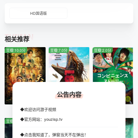
少青死前三天，曾带她去过一座灵王庙，而他曾当场亵渎神灵
被砸伤了脚，她认为如今的一切都是神灵的诅咒 [1]。
HD国语版
TUIJIAN
相关推荐
豆瓣:10.0分
豆瓣:7.0分
豆瓣:2.0分
公告内容
HD国语
HD中字
HD中字
◆欢迎访问游子视频
天之书
恐怖巨兽
便利店故事
◆官方网站：youzisp.tv
豆瓣:9.0分
豆瓣:9.0分
豆瓣:9.0分
◆点击我知道了，弹窗当天不在弹出！