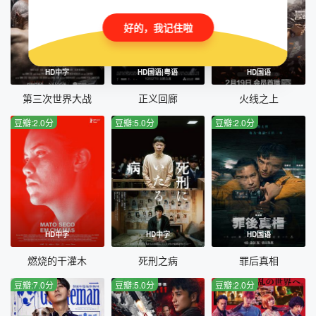
好的，我记住啦
HD中字
HD国语|粤语
HD国语
第三次世界大战
正义回廊
火线之上
豆瓣:2.0分
豆瓣:5.0分
豆瓣:2.0分
HD中字
HD中字
HD国语
燃烧的干灌木
死刑之病
罪后真相
豆瓣:7.0分
豆瓣:5.0分
豆瓣:2.0分