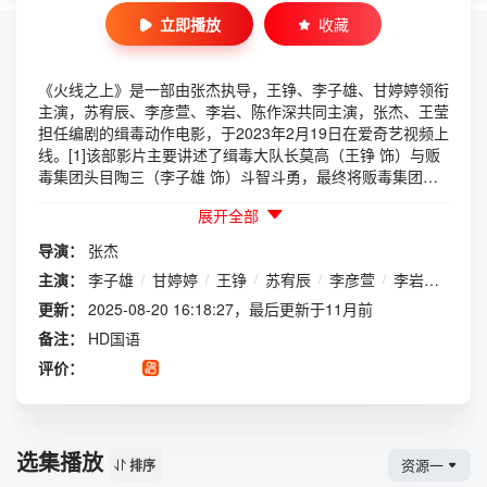
立即播放
收藏
《火线之上》是一部由张杰执导，王铮、李子雄、甘婷婷领衔
主演，苏宥辰、李彦萱、李岩、陈作深共同主演，张杰、王莹
担任编剧的缉毒动作电影，于2023年2月19日在爱奇艺视频上
线。[1]该部影片主要讲述了缉毒大队长莫高（王铮 饰）与贩
毒集团头目陶三（李子雄 饰）斗智斗勇，最终将贩毒集团一
网打尽的故事。莫高在经历卧底同事惨烈的死亡后，不但职业
展开全部
生涯遭遇前所未有的危机，还与女友小茹（甘婷婷 饰）产生
了巨大的隔阂。但是莫高始终坚信“毒品一日不绝，禁毒一日
导演：
张杰
不止”，崇高的信仰给予他焕生的力量。在新卧底兄弟的帮助
主演：
李子雄
/
甘婷婷
/
王铮
/
苏宥辰
/
李彦萱
/
李岩
/
陈作
下，莫高步步为营，小心应对，将犯罪集团绳之以法的故事
[2]。主要讲述了缉毒大队长莫高（王铮饰）与贩毒集团头目
更新：
2025-08-20 16:18:27，最后更新于11月前
陶三（李子雄饰）斗智斗勇，最终将贩毒集团一网打尽的故
备注：
HD国语
事。莫高在经历卧底同事惨烈的死亡后，不但职业生涯遭遇前
评价：
所未有的危机，还与女友小茹（甘婷婷饰）产生了巨大的隔
阂。但是莫高始终坚信“毒品一日不绝，禁毒一日不止”，崇高
的信仰给予他焕生的力量。在新卧底兄弟的帮助下，莫高步步
为营，小心应对，将犯罪集团绳之以法。
选集播放
资源一
排序