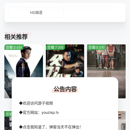
HD国语
TUIJIAN
相关推荐
豆瓣:3.0分
豆瓣:7.0分
豆瓣:5.0分
公告内容
HD中字版
HD国语版
HD中字
◆欢迎访问游子视频
警官之血
爷们信条
少年们
◆官方网站：youzisp.tv
豆瓣:4.0分
豆瓣:5.0分
豆瓣:5.0分
◆点击我知道了，弹窗当天不在弹出！