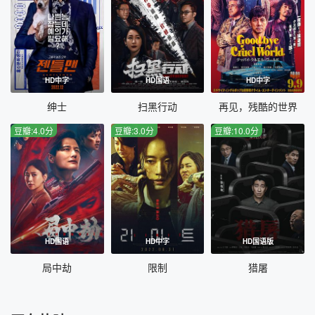
HD中字
HD国语
HD中字
绅士
扫黑行动
再见，残酷的世界
豆瓣:4.0分
豆瓣:3.0分
豆瓣:10.0分
HD国语
HD中字
HD国语版
局中劫
限制
猎屠