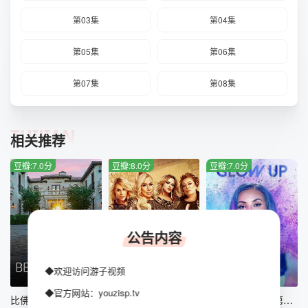
第03集
第04集
第05集
第06集
第07集
第08集
TUIJIAN
相关推荐
豆瓣:7.0分
豆瓣:8.0分
豆瓣:7.0分
公告内容
◆欢迎访问游子视频
全8集
全6集
全8集
◆官方网站：youzisp.tv
比佛利山豪宅经纪第一季
万世天后第一季
化妆界明日之星第四季