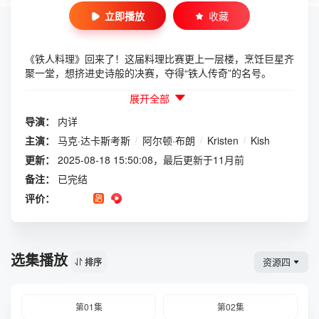
立即播放
收藏
《铁人料理》回来了！这届料理比赛更上一层楼，烹饪巨星齐
聚一堂，想挤进史诗般的决赛，夺得“铁人传奇”的名号。
展开全部
导演：
内详
主演：
马克·达卡斯考斯
/
阿尔顿·布朗
/
Kristen
/
Kish
更新：
2025-08-18 15:50:08，最后更新于11月前
备注：
已完结
评价：
选集播放
资源四
排序
第01集
第02集