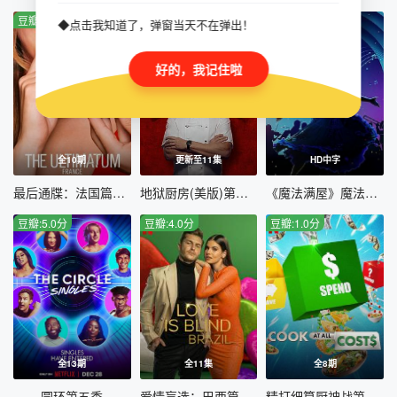
豆瓣:10.0分
豆瓣:9.0分
豆瓣:8.0分
◆点击我知道了，弹窗当天不在弹出！
好的，我记住啦
全10期
更新至11集
HD中字
最后通牒：法国篇第一季
地狱厨房(美版)第二十一季
《魔法满屋》魔法成真演唱会
豆瓣:5.0分
豆瓣:4.0分
豆瓣:1.0分
全13期
全11集
全8期
圆环第五季
爱情盲选：巴西篇第二季
精打细算厨神战第一季