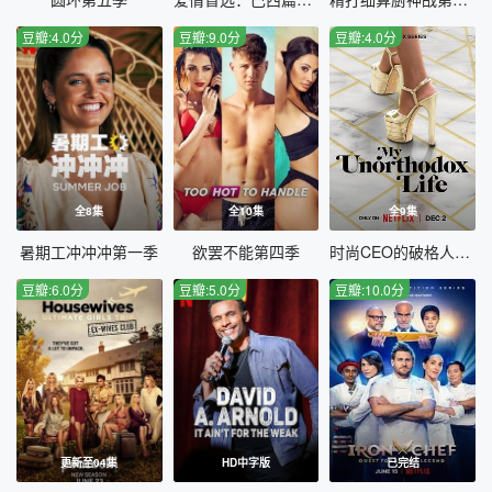
豆瓣:4.0分
豆瓣:9.0分
豆瓣:4.0分
全8集
全10集
全9集
暑期工冲冲冲第一季
欲罢不能第四季
时尚CEO的破格人生第二季
豆瓣:6.0分
豆瓣:5.0分
豆瓣:10.0分
更新至04集
HD中字版
已完结