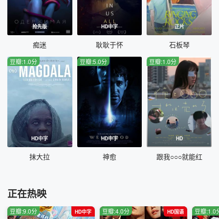
抢先版
HD中字
正片
痴迷
耿耿于怀
石板琴
豆瓣:1.0分
豆瓣:5.0分
豆瓣:1.0分
HD中字
HD中字
HD
抹大拉
神愈
跟我○○○就能红
正在热映
豆瓣:9.0分
豆瓣:4.0分
豆瓣:1.0
HD中字
HD国语