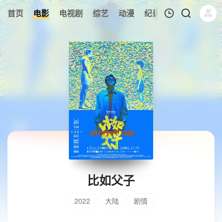
首页
电影
电视剧
综艺
动漫
纪录片
午夜剧场
我的观影记录
暂无观看影片的记录
比如父子
2022
大陆
剧情