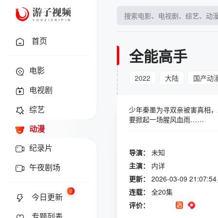
首页
全能高手
电影
2022
大陆
国产动
电视剧
综艺
少年秦墨为寻双亲被害真相，
要掀起一场腥风血雨……
动漫
纪录片
导演：
未知
主演：
内详
午夜剧场
更新：
2026-03-09 21:0
连载：
全20集
0
今日更新
评价：
专题列表