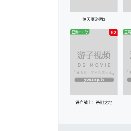
惊天魔盗团3
豆瓣:6.0分
豆瓣
HD
铁血战士：杀戮之地