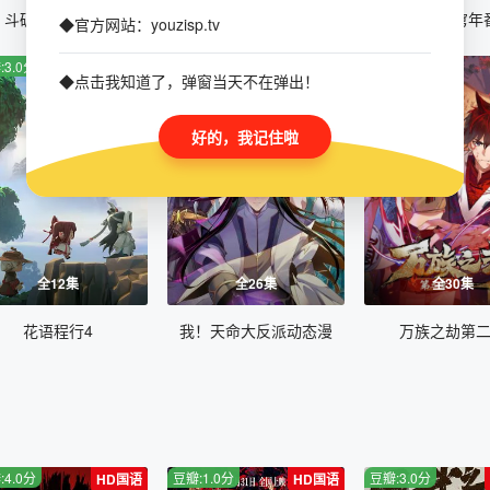
斗破苍穹合辑篇
斗罗大陆4终极斗罗动态漫画
斗破苍穹年
◆官方网站：youzisp.tv
:3.0分
豆瓣:7.0分
豆瓣:3.0分
◆点击我知道了，弹窗当天不在弹出！
好的，我记住啦
全12集
全26集
全30集
花语程行4
我！天命大反派动态漫
万族之劫第
:4.0分
豆瓣:1.0分
豆瓣:3.0分
HD国语
HD国语