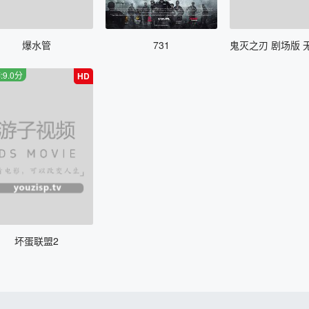
爆水管
731
:9.0分
HD
坏蛋联盟2