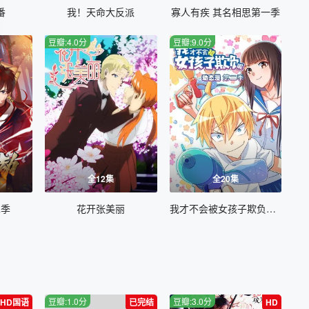
番
我！天命大反派
寡人有疾 其名相思第一季
豆瓣:4.0分
豆瓣:9.0分
全12集
全20集
二季
花开张美丽
我才不会被女孩子欺负呢动态漫第二季
豆瓣:1.0分
豆瓣:3.0分
HD国语
已完结
HD