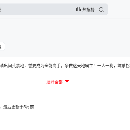
热搜榜
漫
踏出间荒禁地，誓要成为全能高手，争做这天地霸主！一人一狗，坑蒙拐
展开全部
7:54，最后更新于5月前