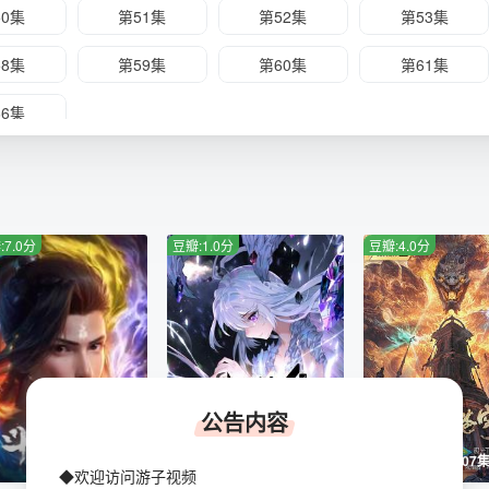
50集
第51集
第52集
第53集
58集
第59集
第60集
第61集
66集
:7.0分
豆瓣:1.0分
豆瓣:4.0分
公告内容
全46集
更新至196集
更新至207
◆欢迎访问游子视频