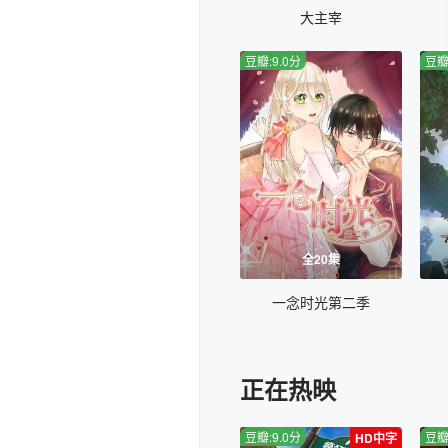
大主宰
豆瓣:9.0分
豆瓣
全20集
一念时光第二季
正在热映
豆瓣:9.0分
豆瓣
HD中字