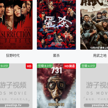
狂野时代
匿杀
用武之地
:9.0分
豆瓣:8.0分
豆瓣:4.0分
HD
HD国语