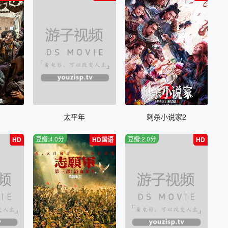
太平年
刺杀小说家2
豆瓣:4.0分
豆瓣:2.0分
HD
HD国语
HD