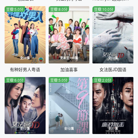
豆瓣:5.0分
豆瓣:8.0分
豆瓣:10.0分
全20集
更新至150集
全12集
有种好男人粤语
加油喜事
女法医JD国语
豆瓣:6.0分
豆瓣:5.0分
豆瓣:2.0分
全12集
全12集
全27集