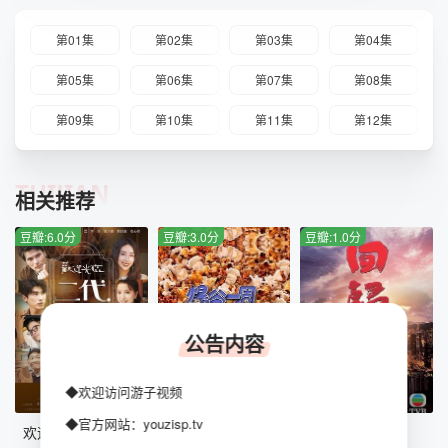
第01集
第02集
第03集
第04集
第05集
第06集
第07集
第08集
第09集
第10集
第11集
第12集
TUIJIAN
相关推荐
豆瓣:6.0分
豆瓣:3.0分
豆瓣:1.0分
公告内容
◆欢迎访问游子视频
第13集
第48集完结
全15集
◆官方网站：youzisp.tv
欢迎光临 二代咖啡
爆谷一周
回归国语版