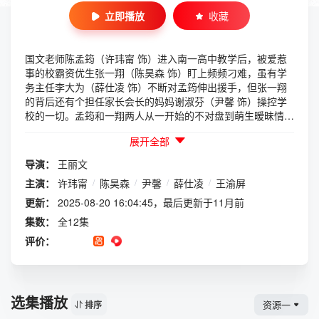
立即播放
收藏
国文老师陈孟筠（许玮甯 饰）进入南一高中教学后，被爱惹
事的校霸资优生张一翔（陈昊森 饰）盯上频频刁难，虽有学
务主任李大为（薛仕凌 饰）不断对孟筠伸出援手，但张一翔
的背后还有个担任家长会长的妈妈谢淑芬（尹馨 饰）操控学
校的一切。孟筠和一翔两人从一开始的不对盘到萌生暧昧情愫
进展又快又刺激，这场校园禁忌浪漫爱情故事，将会掀起整个
展开全部
校园和社会的议论。
导演：
王丽文
主演：
许玮甯
/
陈昊森
/
尹馨
/
薛仕凌
/
王渝屏
更新：
2025-08-20 16:04:45，最后更新于11月前
集数：
全12集
评价：
选集播放
资源一
排序