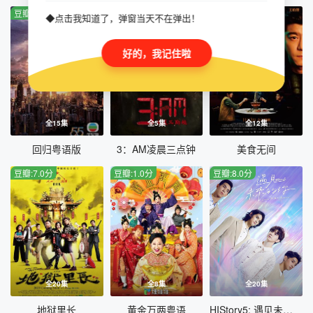
豆瓣:6.0分
豆瓣:5.0分
豆瓣:5.0分
◆点击我知道了，弹窗当天不在弹出！
好的，我记住啦
全15集
全5集
全12集
回归粤语版
3：AM凌晨三点钟
美食无间
豆瓣:7.0分
豆瓣:1.0分
豆瓣:8.0分
全20集
全8集
全20集
地狱里长
黄金万两粤语
HIStory5: 遇见未来的你