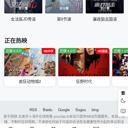
全12集
全12集
全27集
女法医JD粤语
第9节课
廉政狙击国语
正在热映
豆瓣:9.0分
豆瓣:4.0分
豆瓣:1.0
HD中字
HD国语
疯狂动物城2
狂野时代
繁
RSS
Baidu
Google
Sogou
bing
游子视频-北美华人海外在线观看-youzisp.tv本站只提供WEB页面服务，本站不存
储、不制作任何视频，不承担任何由于内容的合法性及健康性所引起的争议和法
律责任。若本站收录内容侵犯了您的权益，请附说明联系邮箱，本站将第一时间