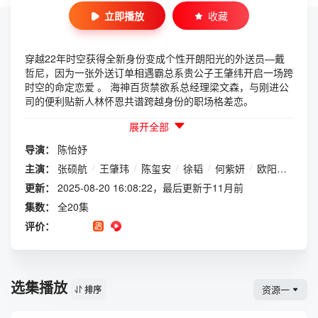
立即播放
收藏
穿越22年时空获得全新身份变成个性开朗阳光的外送员—戴
哲尼，因为一张外送订单相遇霸总系贵公子王肇纬开启一场跨
时空的命定恋爱 。 海神百货禁欲系总经理梁文森，与刚进公
司的便利贴新人林怀恩共谱跨越身份的职场格差恋。
展开全部
导演：
陈怡妤
主演：
张硕航
/
王肇玮
/
陈玺安
/
徐韬
/
何紫妍
/
欧阳伦
/
王
更新：
2025-08-20 16:08:22，最后更新于11月前
集数：
全20集
评价：
选集播放
资源一
排序