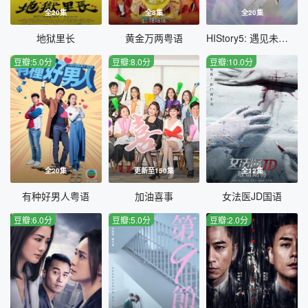
全20集
全8集
全20集
地狱里长
黄金万两粤语
HIStory5: 遇见未来的你
豆瓣:5.0分
豆瓣:8.0分
豆瓣:10.0分
全20集
更新至150集
全12集
有种好男人粤语
加油喜事
女法医JD国语
豆瓣:6.0分
豆瓣:5.0分
豆瓣:2.0分