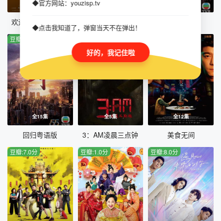
◆官方网站：youzisp.tv
第13集
第48集完结
全15集
欢迎光临 二代咖啡
爆谷一周
回归国语版
◆点击我知道了，弹窗当天不在弹出！
豆瓣:6.0分
豆瓣:5.0分
豆瓣:5.0分
好的，我记住啦
全15集
全5集
全12集
回归粤语版
3：AM凌晨三点钟
美食无间
豆瓣:7.0分
豆瓣:1.0分
豆瓣:8.0分