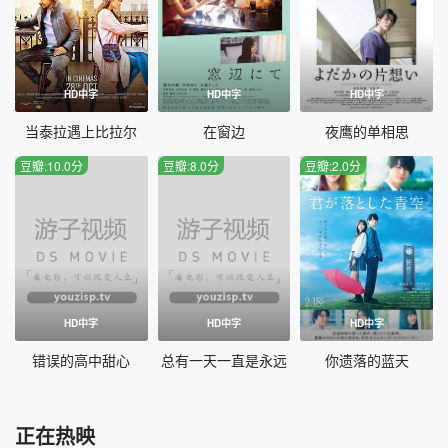
HD中字
HD中字
HD中字
当泰拉遇上比拉尔
在窗边
夜鹰的单相思
豆瓣:10.0分
豆瓣:8.0分
豆瓣:2.0分
HD中字
HD中字
HD中字
错误的高中甜心
总有一天一直是永远
你遗落的蓝天
正在热映