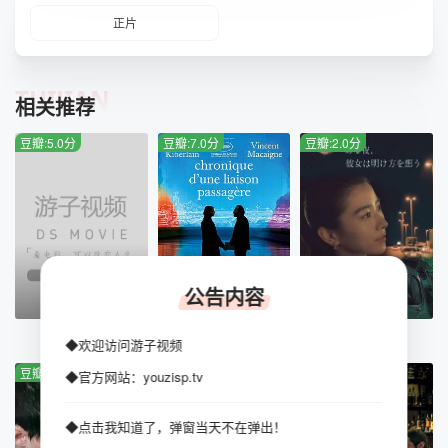
正片
TUIJIAN
相关推荐
豆瓣:5.0分
豆瓣:7.0分
豆瓣:2.0分
公告内容
HD中字
正片
HD
以爱添彩
短暂的偷情纪实
夜念黎明
◆欢迎访问游子视频
豆瓣:7.0分
豆瓣:7.0分
豆瓣:8.0分
◆官方网站：youzisp.tv
◆点击我知道了，弹窗当天不在弹出！