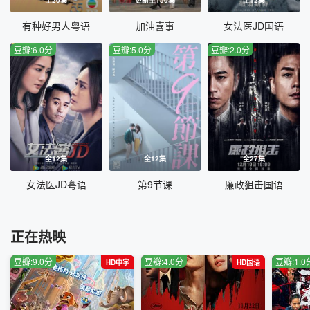
有种好男人粤语
加油喜事
女法医JD国语
豆瓣:6.0分
豆瓣:5.0分
豆瓣:2.0分
全12集
全12集
全27集
女法医JD粤语
第9节课
廉政狙击国语
正在热映
豆瓣:9.0分
豆瓣:4.0分
豆瓣:1.0
HD中字
HD国语