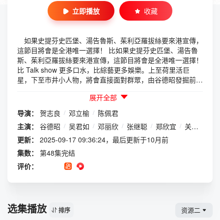
立即播放
收藏
如果史提芬史匹堡、湯告魯斯、茱利亞羅拔絲要來港宣傳，
這節目將會是全港唯一選擇！ 比如果史提芬史匹堡、湯告魯
斯、茱利亞羅拔絲要來港宣傳，這節目將會是全港唯一選擇！
比 Talk show 更多口水，比綜藝更多娛樂。上至荷里活巨
星，下至市井小人物，將會直接面對群眾，由谷德昭發掘前所
未見、最貼地的一面。
展开全部
导演：
贺志良
/
邓立榆
/
陈佩君
主演：
谷德昭
/
吴君如
/
邓丽欣
/
张继聪
/
郑欣宜
/
关锦鹏
/
更新：
2025-09-17 09:36:24，最后更新于10月前
集数：
第48集完结
评价：
选集播放
资源二
排序