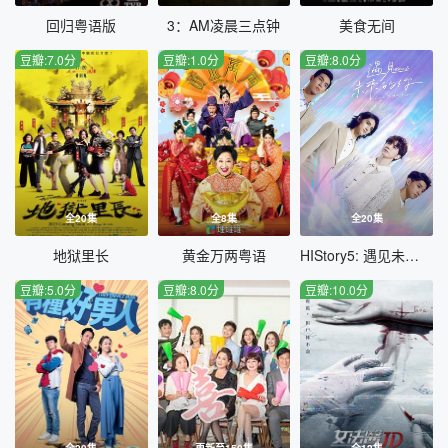
回归粤语版
3：AM凌晨三点钟
美食无间
豆瓣:7.0分
豆瓣:1.0分
豆瓣:8.0分
全20集
全8集
全20集
地狱里长
黄金万两粤语
HIStory5: 遇见未来的你
豆瓣:5.0分
豆瓣:8.0分
豆瓣:10.0分
全20集
更新至150集
全12集