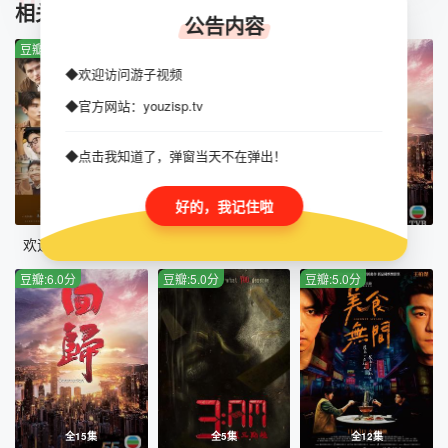
TUIJIAN
相关推荐
公告内容
第48集完结
豆瓣:6.0分
豆瓣:3.0分
豆瓣:1.0分
◆欢迎访问游子视频
◆官方网站：youzisp.tv
◆点击我知道了，弹窗当天不在弹出！
好的，我记住啦
第13集
第48集完结
全15集
欢迎光临 二代咖啡
爆谷一周
回归国语版
豆瓣:6.0分
豆瓣:5.0分
豆瓣:5.0分
全15集
全5集
全12集