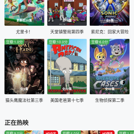
更新至20集
全10集
全8集
尤里卡！
天堂镇警局第四季
索尼克：回家大冒险
豆瓣:1.0分
豆瓣:10.0分
豆瓣:6.0分
全3集
全22集
全40集
猫头鹰魔法社第三季
美国老爸第十七季
生物侦探第二季
正在热映
豆瓣:9.0分
豆瓣:4.0分
豆瓣:1.0
HD中字
HD国语