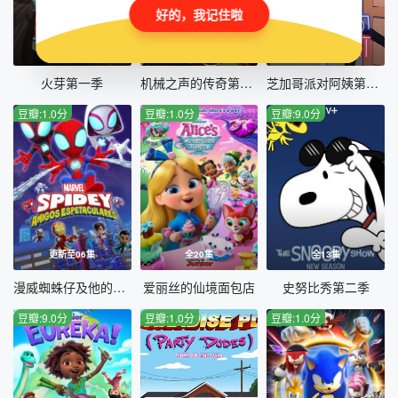
好的，我记住啦
更新至17集
全12集
全8集
火芽第一季
机械之声的传奇第一季
芝加哥派对阿姨第二季
豆瓣:1.0分
豆瓣:1.0分
豆瓣:9.0分
更新至06集
全20集
全13集
漫威蜘蛛仔及他的神奇朋友第二季
爱丽丝的仙境面包店
史努比秀第二季
豆瓣:9.0分
豆瓣:1.0分
豆瓣:1.0分