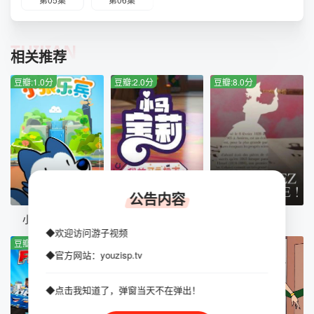
TUIJIAN
相关推荐
豆瓣:1.0分
豆瓣:2.0分
豆瓣:8.0分
全38集
全6集
更新至23集
公告内容
小狼乐宾第二季
小马宝莉：留下印记第五季
寻找她们
◆欢迎访问游子视频
豆瓣:2.0分
豆瓣:4.0分
豆瓣:9.0分
◆官方网站：youzisp.tv
◆点击我知道了，弹窗当天不在弹出！