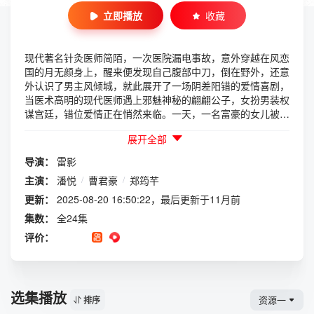
立即播放
收藏
现代著名针灸医师简陌，一次医院漏电事故，意外穿越在风恋
国的月无颜身上，醒来便发现自己腹部中刀，倒在野外，还意
外认识了男主风倾城，就此展开了一场阴差阳错的爱情喜剧，
当医术高明的现代医师遇上邪魅神秘的翩翩公子，女扮男装权
谋宫廷，错位爱情正在悄然来临。一天，一名富豪的女儿被绑
架了。绑匪要求支付巨额赎金，否则将杀害女儿。富豪请求警
展开全部
方协助解救。探员约翰透过密切调查发现，这起绑架案背后隐
藏着一连串谜题。约翰在调查中发现，这名女孩其实并非真正
导演：
雷影
的富豪女儿，而是一个看似天真无邪，实际上心思狡诈的小骗
主演：
潘悦
/
曹君豪
/
郑筠芊
子。她和另一名年轻男子合谋，企图通过伪造绑架来骗取赎
金。然而，他们却无法预料到事情会变得如此复杂。经过与富
更新：
2025-08-20 16:50:22，最后更新于11月前
豪家人和员工的接触，约翰开始怀疑整个富豪家族都涉及其
集数：
全24集
中。他发现富豪的儿子和儿媳之间存在着隐秘的爱情纠葛，而
评价：
富豪则深陷赌博问题，欠下了大量债务。与此同时，约翰接到
了一个匿名电话，声称知道真正的绑匪。他按照电话指示找到
了一个废弃仓库。然而，当约翰到达时，却发现仓库为空，只
剩下一个留言：「你被愚弄了。」随着调查的深入，约翰发现
选集播放
富豪女儿和男伙伴计划了一次逃亡，希望借着绑架案混淆视
资源一
排序
听。他们在绑架过程中选择牺牲了一个无辜的人，以制造出更