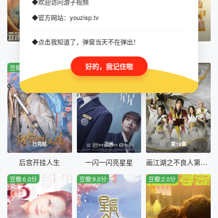
◆欢迎访问游子视频
◆官方网站：youzisp.tv
HD中字
已完结
第31集已完结
◆点击我知道了，弹窗当天不在弹出！
开端
妻子的选择
幸福二重奏
好的，我记住啦
豆瓣:3.0分
豆瓣:1.0分
豆瓣:2.0分
已完结
正片
第18集
后宫开挂人生
一闪一闪亮星星
画江湖之不良人第二季
豆瓣:6.0分
豆瓣:9.0分
豆瓣:2.0分