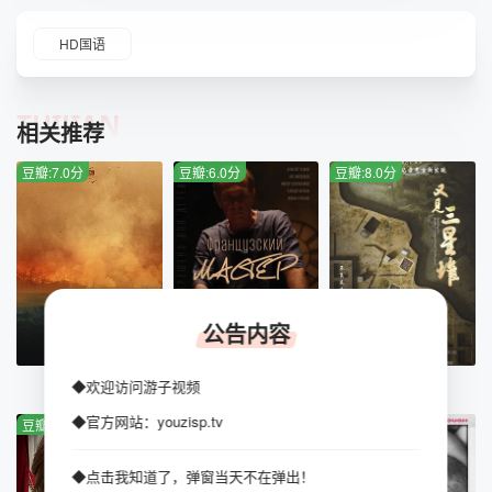
HD国语
TUIJIAN
相关推荐
豆瓣:7.0分
豆瓣:6.0分
豆瓣:8.0分
公告内容
HD中字
HD
全6集
◆欢迎访问游子视频
烈火天堂
法兰西大师
又见三星堆
◆官方网站：youzisp.tv
豆瓣:2.0分
豆瓣:3.0分
豆瓣:1.0分
◆点击我知道了，弹窗当天不在弹出！