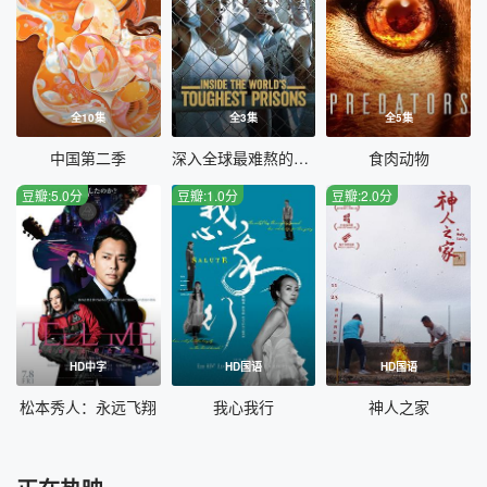
全10集
全3集
全5集
中国第二季
深入全球最难熬的监狱第六季
食肉动物
豆瓣:5.0分
豆瓣:1.0分
豆瓣:2.0分
HD中字
HD国语
HD国语
松本秀人：永远飞翔
我心我行
神人之家