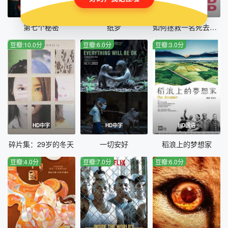
HD
HD
HD中字
第七个秘密
纸梦
如何拯救一名死去的朋友
豆瓣:10.0分
豆瓣:6.0分
豆瓣:3.0分
HD中字
HD中字
HD国语
碎片集：29岁的冬天
一切安好
稻浪上的梦想家
豆瓣:4.0分
豆瓣:7.0分
豆瓣:6.0分