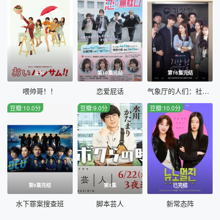
正片
第10集完结
第16集完结
喂帅哥！！
恋爱屁话
气象厅的人们：社内恋爱残酷史篇
豆瓣:10.0分
豆瓣:9.0分
豆瓣:10.0分
第9集完结
第3集
已完结
水下罪案搜查班
脚本芸人
新常态阵