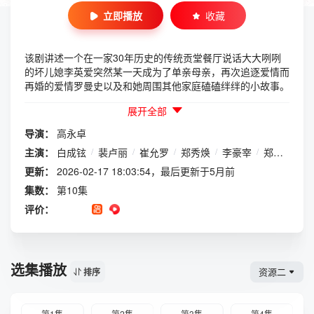
立即播放
收藏
该剧讲述一个在一家30年历史的传统贡堂餐厅说话大大咧咧
的坏儿媳李英爱突然某一天成为了单亲母亲，再次追逐爱情而
再婚的爱情罗曼史以及和她周围其他家庭磕磕绊绊的小故事。
展开全部
导演：
高永卓
主演：
白成铉
/
裴卢丽
/
崔允罗
/
郑秀焕
/
李豪宰
/
郑惠先
/
更新：
2026-02-17 18:03:54，最后更新于5月前
集数：
第10集
评价：
选集播放
资源二
排序
第1集
第2集
第3集
第4集