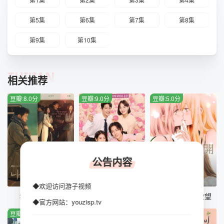
第5集
第6集
第7集
第8集
第9集
第10集
TUIJIAN
相关推荐
豆瓣:8.0分
豆瓣:9.0分
豆瓣:5.0分
公告内容
全16集
第10集
HD
◆欢迎访问游子视频
我的解放日志
我眼中的豆荚（粤语版）
感染她嘴唇的欲望
◆官方网站：youzisp.tv
豆瓣:6.0分
豆瓣:3.0分
豆瓣:10.0分