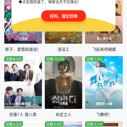
◆点击我知道了，弹窗当天不在弹出！
好的，我记住啦
已完结
HD
第16集完结
胖子、爱情和错误！
清洁工
飞起来吧蝴蝶
豆瓣:8.0分
豆瓣:10.0分
豆瓣:1.0分
第10集完结
已完结
更新至116集
刑事7人 第八季
命定之人
飞舞吧！
豆瓣:4.0分
豆瓣:2.0分
豆瓣:9.0分