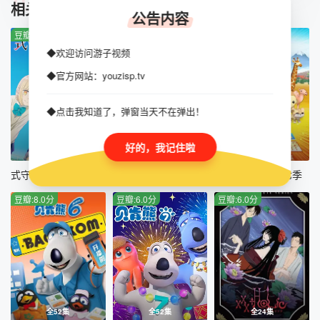
TUIJIAN
相关推荐
公告内容
第45集
豆瓣:5.0分
豆瓣:10.0分
豆瓣:10.0分
◆欢迎访问游子视频
◆官方网站：youzisp.tv
◆点击我知道了，弹窗当天不在弹出！
好的，我记住啦
全12集
全12集
全26集
式守同学不只可爱而已
锈色铠甲 黎明
海底小纵队第七季
豆瓣:8.0分
豆瓣:6.0分
豆瓣:6.0分
全52集
全52集
全24集