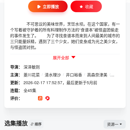
立即播放
收藏
不可思议的美味世界，烹饪水坝。在这个国家，有一
个写着被守护着的所有料理制作方法的“食谱本”被怪盗团偷走
的事件发生了。 为了寻找食谱本而来到人间最美的城市的
三只能量妖精，遇到了三个少女，她们变身成为光之美少女，
与怪盗团对抗。
展开全部
导演：
深泽敏则
主演：
菱川花菜
/
清水理沙
/
井口裕香
/
高森奈津美
/
日冈夏美
更新：
2026-02-17 17:52:57，最后更新于5月前
连载：
全45集
评价：
选集播放
资源一
排序