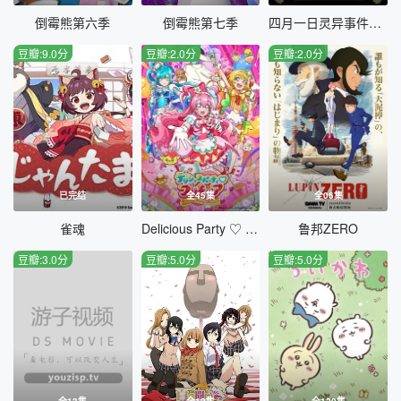
倒霉熊第六季
倒霉熊第七季
四月一日灵异事件簿第一季
豆瓣:9.0分
豆瓣:2.0分
豆瓣:2.0分
已完结
全45集
全06集
雀魂
Delicious Party ♡ 光之美少女
鲁邦ZERO
豆瓣:3.0分
豆瓣:5.0分
豆瓣:5.0分
全13集
全12集
全120集