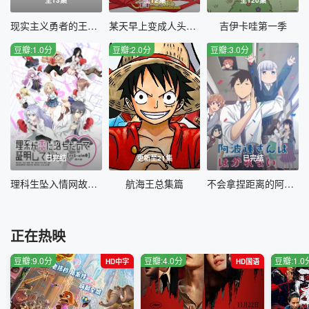
现实主义勇者的王国再建记第二季
某天早上变成人头麦克风的我君的人生
吉伊卡哇第一季
豆瓣:1.0分
豆瓣:2.0分
豆瓣:3.0分
已完结
更新至21集
已完结
理科生坠入情网故尝试证明第二季国语
航海王总集篇
不会拿捏距离的阿波连同学国语
正在热映
豆瓣:9.0分
豆瓣:4.0分
豆瓣:1.0
HD中字
HD国语